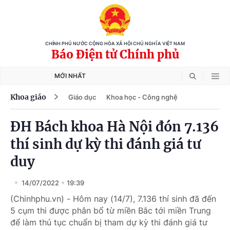
CHÍNH PHỦ NƯỚC CỘNG HÒA XÃ HỘI CHỦ NGHĨA VIỆT NAM
Báo Điện tử Chính phủ
MỚI NHẤT
Khoa giáo
Giáo dục
Khoa học - Công nghệ
ĐH Bách khoa Hà Nội đón 7.136
thí sinh dự kỳ thi đánh giá tư
duy
14/07/2022
19:39
(Chinhphu.vn) - Hôm nay (14/7), 7.136 thí sinh đã đến
5 cụm thi được phân bổ từ miền Bắc tới miền Trung
để làm thủ tục chuẩn bị tham dự kỳ thi đánh giá tư