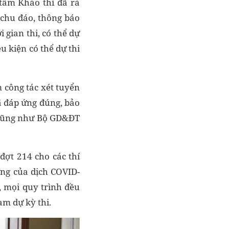
 tâm Khảo thí đã rà
ị chu đáo, thông báo
 gian thi, có thể dự
u kiện có thể dự thi
m công tác xét tuyển
ã đáp ứng đúng, bảo
 cũng như Bộ GD&ĐT
đợt 214 cho các thí
ng của dịch COVID-
y, mọi quy trình đều
am dự kỳ thi.