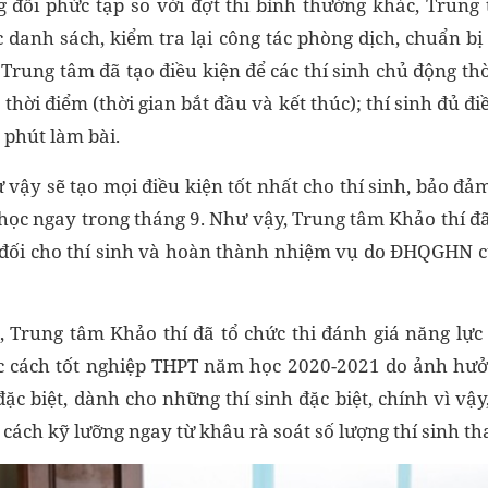
g đối phức tạp so với đợt thi bình thường khác, Trung
c danh sách, kiểm tra lại công tác phòng dịch, chuẩn b
. Trung tâm đã tạo điều kiện để các thí sinh chủ động thời
thời điểm (thời gian bắt đầu và kết thúc); thí sinh đủ điề
 phút làm bài.
ư vậy sẽ tạo mọi điều kiện tốt nhất cho thí sinh, bảo đả
 học ngay trong tháng 9. Như vậy, Trung tâm Khảo thí đ
 đối cho thí sinh và hoàn thành nhiệm vụ do ĐHQGHN
 Trung tâm Khảo thí đã tổ chức thi đánh giá năng lực 
ặc cách tốt nghiệp THPT năm học 2020-2021 do ảnh hưở
đặc biệt, dành cho những thí sinh đặc biệt, chính vì vậ
cách kỹ lưỡng ngay từ khâu rà soát số lượng thí sinh th