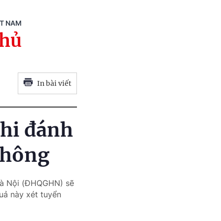
ỆT NAM
phủ
In bài viết
thi đánh
thông
 Hà Nội (ĐHQGHN) sẽ
uả này xét tuyển