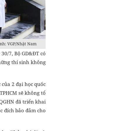
 Ảnh: VGP/Nhật Nam
 30/7, Bộ GD&ĐT có
hững thí sinh không
c của 2 đại học quốc
G TPHCM sẽ không tổ
HQGHN đã triển khai
ục đích bảo đảm cho