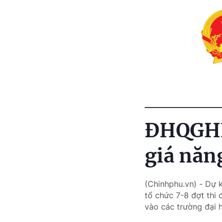
ĐHQGHN 
giá năn
(Chinhphu.vn) - Dự 
tổ chức 7-8 đợt thi
vào các trường đại 