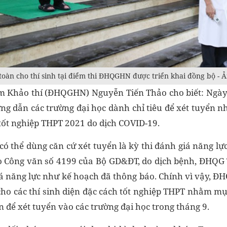
toàn cho thí sinh tại điểm thi ĐHQGHN được triển khai đồng bộ -
m Khảo thí (ĐHQGHN) Nguyễn Tiến Thảo cho biết: Ngày
g dẫn các trường đại học dành chỉ tiêu để xét tuyển n
 tốt nghiệp THPT 2021 do dịch COVID-19.
có thể dùng căn cứ xét tuyển là kỳ thi đánh giá năng lự
eo Công văn số 4199 của Bộ GD&ĐT, do dịch bệnh, ĐHQ
iá năng lực như kế hoạch đã thông báo. Chính vì vậy, Đ
 cho các thí sinh diện đặc cách tốt nghiệp THPT nhằm m
ện để xét tuyển vào các trường đại học trong tháng 9.