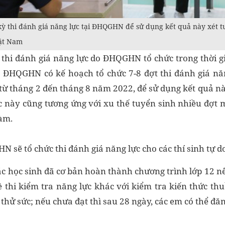
kỳ thi đánh giá năng lực tại ĐHQGHN để sử dụng kết quả này xét t
hật Nam
 thi đánh giá năng lực do ĐHQGHN tổ chức trong thời g
: ĐHQGHN có kế hoạch tổ chức 7-8 đợt thi đánh giá nă
 từ tháng 2 đến tháng 8 năm 2022, để sử dụng kết quả nà
ệc này cũng tương ứng với xu thế tuyển sinh nhiều đợt m
làm.
 sẽ tổ chức thi đánh giá năng lực cho các thí sinh tự do
các học sinh đã cơ bản hoàn thành chương trình lớp 12 
đề thi kiểm tra năng lực khác với kiểm tra kiến thức th
 thử sức; nếu chưa đạt thì sau 28 ngày, các em có thể đăng