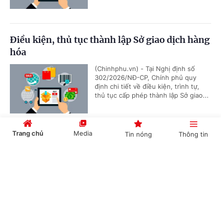
Điều kiện, thủ tục thành lập Sở giao dịch hàng
hóa
(Chinhphu.vn) - Tại Nghị định số
302/2026/NĐ-CP, Chính phủ quy
định chi tiết về điều kiện, trình tự,
thủ tục cấp phép thành lập Sở giao...
Trang chủ
Media
Tin nóng
Thông tin
Sửa đổi danh mục không đơn thuần là cắt
giảm số lượng ngành, nghề đầu tư kinh doanh
Cổng TTĐT Chính phủ
English
中文
có điều kiện
(Chinhphu.vn) – Một số ý kiến Đại
biểu Quốc hội cho rằng, việc sửa đổi
danh mục không nên được nhìn nhận
đơn thuần dưới góc độ là cắt giảm...