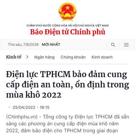
CHÍNH PHỦ NƯỚC CỘNG HÒA XÃ HỘI CHỦ NGHĨA VIỆT NAM
Báo Điện tử Chính phủ
Thứ sáu,
7/8/2026
MỚI NHẤT
Kinh tế
Ngân hàng
Chứng khoán
Kinh doanh
Điện lực TPHCM bảo đảm cung
cấp điện an toàn, ổn định trong
mùa khô 2022
25/04/2022
16:15
(Chinhphu.vn) - Tổng công ty Điện lực TPHCM đã sẵn
sàng các phương án cung cấp điện mùa khô năm
2022, đảm bảo điện cho TPHCM trong giai đoạn