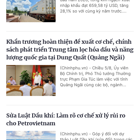
nhập khẩu đạt 659,58 tỷ USD, tăng
28,1% so với cùng kỳ năm trước....
Khẩn trương hoàn thiện đề xuất cơ chế, chính
sách phát triển Trung tâm lọc hóa dầu và năng
lượng quốc gia tại Dung Quất (Quảng Ngãi)
(Chinhphu.vn) - Chiều 5/8, Ủy viên
Bộ Chính trị, Phó Thủ tướng Thường
trực Phạm Gia Túc làm việc với tỉnh
Quảng Ngãi cùng các bộ, ngành...
Sửa Luật Dầu khí: Làm rõ cơ chế xử lý rủi ro
cho Petrovietnam
(Chinhphu.vn) - Góp ý đối với dự
thảo Luật Dầu khí (sửa đổi) trong các