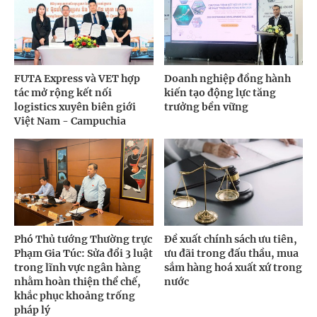
FUTA Express và VET hợp
Doanh nghiệp đồng hành
tác mở rộng kết nối
kiến tạo động lực tăng
logistics xuyên biên giới
trưởng bền vững
Việt Nam - Campuchia
Phó Thủ tướng Thường trực
Đề xuất chính sách ưu tiên,
Phạm Gia Túc: Sửa đổi 3 luật
ưu đãi trong đấu thầu, mua
trong lĩnh vực ngân hàng
sắm hàng hoá xuất xứ trong
nhằm hoàn thiện thể chế,
nước
khắc phục khoảng trống
pháp lý