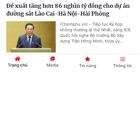
Đề xuất tăng hơn 86 nghìn tỷ đồng cho dự án
đường sắt Lào Cai-Hà Nội-Hải Phòng
(Chinhphu.vn) - Tiếp tục Kỳ họp
không thường lệ thứ Nhất, sáng 6/8,
Quốc hội nghe Bộ trưởng Bộ Xây
dựng Trần Hồng Minh, thừa ủy...
Trang chủ
Media
Tin nóng
Thông tin
Đề xuất cơ chế đặc thù đầu tư dự án đường
Vành đai 5-Vùng Thủ đô Hà Nội
Cổng TTĐT Chính phủ
English
中文
(Chinhphu.vn) - Tiếp tục chương
trình Kỳ họp không thường lệ thứ
Nhất, sáng 6/8, Quốc hội nghe Tờ
trình và Báo cáo thẩm tra dự án...
Chuyên mục
Mưa lũ tràn về trong đêm, quốc lộ 6 qua Sơn
CHÍNH TRỊ
KINH TẾ