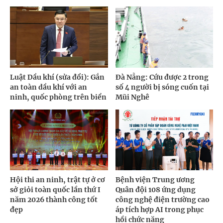
Luật Dầu khí (sửa đổi): Gắn
Đà Nẵng: Cứu được 2 trong
an toàn dầu khí với an
số 4 người bị sóng cuốn tại
ninh, quốc phòng trên biển
Mũi Nghê
Hội thi an ninh, trật tự ở cơ
Bệnh viện Trung ương
sở giỏi toàn quốc lần thứ I
Quân đội 108 ứng dụng
năm 2026 thành công tốt
công nghệ điện trường cao
đẹp
áp tích hợp AI trong phục
hồi chức năng