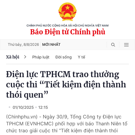
CHÍNH PHỦ NƯỚC CỘNG HÒA XÃ HỘI CHỦ NGHĨA VIỆT NAM
Báo Điện tử Chính phủ
Thứ bảy,
8/8/2026
MỚI NHẤT
Xã hội
Pháp luật
Đời sống
Y tế
Điện lực TPHCM trao thưởng
cuộc thi “Tiết kiệm điện thành
thói quen”
01/10/2025
12:15
(Chinhphu.vn) - Ngày 30/9, Tổng Công ty Điện lực
TPHCM (EVNHCMC) phối hợp với báo Thanh Niên tổ
chức trao giải cuộc thi “Tiết kiệm điện thành thói