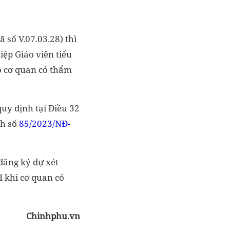
 số V.07.03.28) thì
ệp Giáo viên tiểu
do cơ quan có thẩm
uy định tại Điều 32
nh số
85/2023/NĐ-
 đăng ký dự xét
I khi cơ quan có
Chinhphu.vn