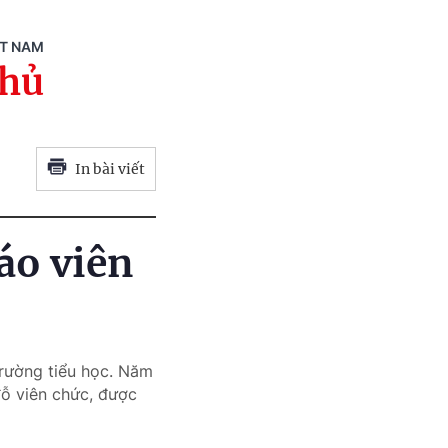
ỆT NAM
phủ
In bài viết
áo viên
trường tiểu học. Năm
đỗ viên chức, được