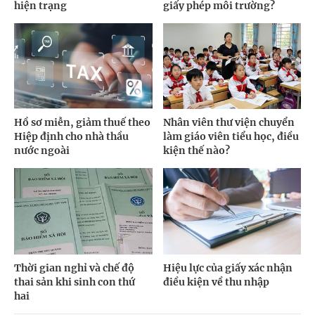
hiện trạng
giấy phép môi trường?
Hồ sơ miễn, giảm thuế theo
Nhân viên thư viện chuyển
Hiệp định cho nhà thầu
làm giáo viên tiểu học, điều
nước ngoài
kiện thế nào?
Thời gian nghỉ và chế độ
Hiệu lực của giấy xác nhận
thai sản khi sinh con thứ
điều kiện về thu nhập
hai