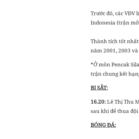
Trước đó, các VĐV 
Indonesia (trận mở
Thành tích tốt nhấ
năm 2001, 2003 và
*Ở môn Pencak Sila
trận chung kết hạn
BI SẮT:
16.20:
Lê Thị Thu 
sau khi để thua độ
BÓNG ĐÁ: