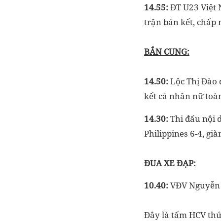
14.55:
ĐT U23 Việt 
trận bán kết, chấp
BẮN CUNG:
14.50:
Lộc Thị Đào
kết cá nhân nữ toà
14.30:
Thi đấu nội 
Philippines 6-4, gi
ĐUA XE ĐẠP:
10.40:
VĐV Nguyễn 
Đây là tấm HCV thứ