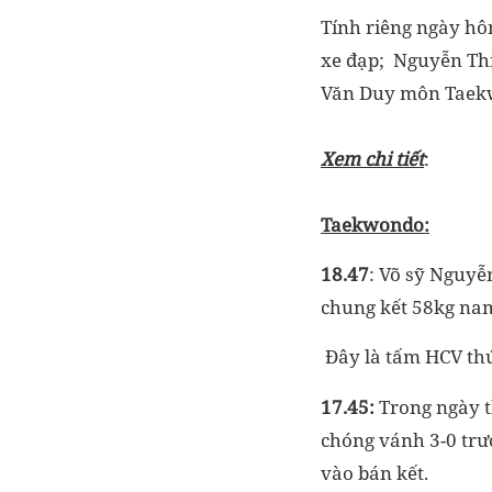
Tính riêng ngày hô
xe đạp; Nguyễn Thị
Văn Duy môn Taek
Xem chi tiết
:
Taekwondo:
18.47
: Võ sỹ Nguy
chung kết 58kg nam
Đây là tấm HCV th
17.45:
Trong ngày t
chóng vánh 3-0 trướ
vào bán kết.