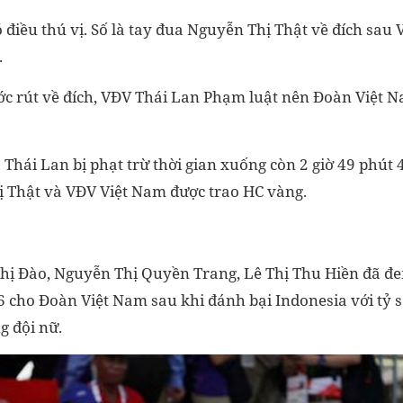
 điều thú vị. Số là tay đua Nguyễn Thị Thật về đích sau
.
c rút về đích, VĐV Thái Lan Phạm luật nên Đoàn Việt N
a Thái Lan bị phạt trừ thời gian xuống còn 2 giờ 49 phút 
ị Thật và VĐV Việt Nam được trao HC vàng.
hị Đào, Nguyễn Thị Quyền Trang, Lê Thị Thu Hiền đã đ
6 cho Đoàn Việt Nam sau khi đánh bại Indonesia với tỷ s
g đội nữ.