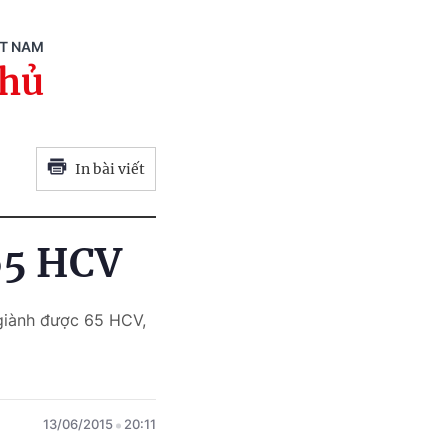
ỆT NAM
phủ
In bài viết
65 HCV
giành được 65 HCV,
13/06/2015
20:11