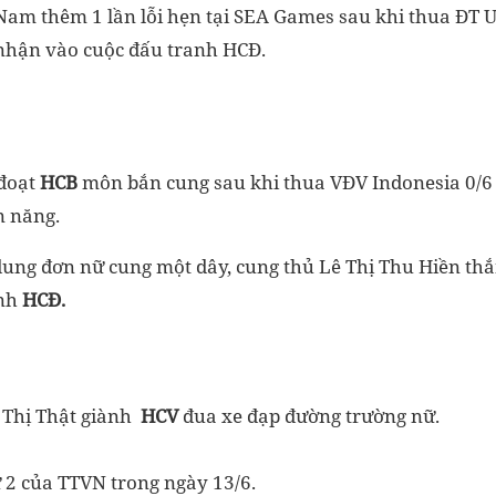
Nam thêm 1 lần lỗi hẹn tại SEA Games sau khi thua ĐT
 nhận vào cuộc đấu tranh HCĐ.
 đoạt
HCB
môn bắn cung sau khi thua VĐV Indonesia 0/6
n năng.
dung đơn nữ cung một dây, cung thủ Lê Thị Thu Hiền th
ành
HCĐ.
Thị Thật giành
HCV
đua xe đạp đường trường nữ.
 2 của TTVN trong ngày 13/6.