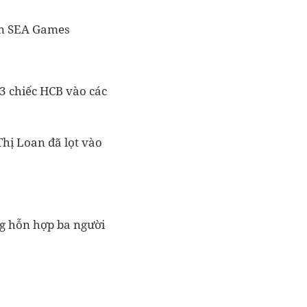
ân SEA Games
3 chiếc HCB vào các
hị Loan đã lọt vào
g hỗn hợp ba người