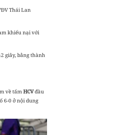
 VĐV Thái Lan
am khiếu nại với
42 giây, bằng thành
em về tấm
HCV
đầu
ố 6-0 ở nội dung