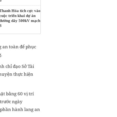
3
Thanh Hóa tích cực vào
cuộc triển khai dự án
đường dây 500kV mạch
3
ang an toàn để phục
.
h chỉ đạo Sở Tài
 huyện thực hiện
t bằng 60 vị trí
 trước ngày
 phần hành lang an