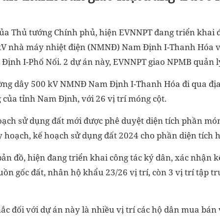
của Thủ tướng Chính phủ, hiện EVNNPT đang triển khai 
kV nhà máy nhiệt điện (NMNĐ) Nam Định I-Thanh Hóa v
ịnh I-Phố Nối. 2 dự án này, EVNNPT giao NPMB quản l
ường dây 500 kV NMNĐ Nam Định I-Thanh Hóa đi qua đị
của tỉnh Nam Định, với 26 vị trí móng cột.
oạch sử dụng đất mới được phê duyệt diện tích phần món
y hoạch, kế hoạch sử dụng đất 2024 cho phần diện tíc
bản đồ, hiện đang triển khai công tác ký dân, xác nhận k
ồn gốc đất, nhân hộ khẩu 23/26 vị trí, còn 3 vị trí tập 
ắc đối với dự án này là nhiều vị trí các hộ dân mua bá