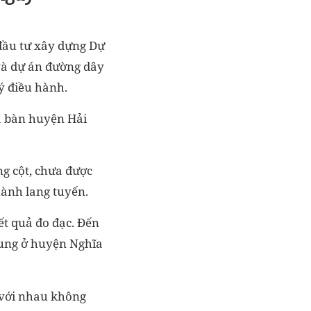
đầu tư xây dựng Dự
à dự án đường dây
ý điều hành.
a bàn huyện Hải
g cột, chưa được
h hành lang tuyến.
ết quả đo đạc. Đến
trung ở huyện Nghĩa
n với nhau không