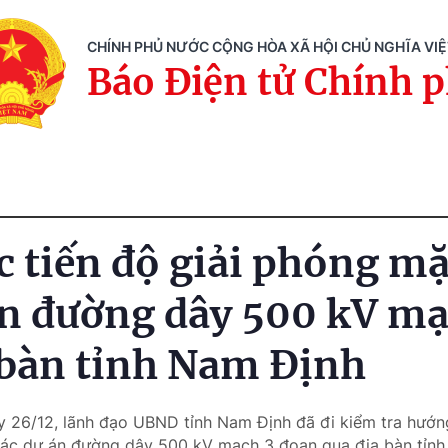
CHÍNH PHỦ NƯỚC CỘNG HÒA XÃ HỘI CHỦ NGHĨA VI
Báo Điện tử Chính 
c tiến độ giải phóng m
án đường dây 500 kV mạ
 bàn tỉnh Nam Định
y 26/12, lãnh đạo UBND tỉnh Nam Định đã đi kiểm tra hướng
 các dự án đường dây 500 kV mạch 3 đoạn qua địa bàn tỉnh