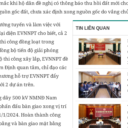
ắc khi hộ dân đề nghị có thông báo thu hồi đất mới ch
guồn gốc đất, chưa xác định xong nguồn gốc do vắng chủ
ướng tuyến và làm việc với
TIN LIÊN QUAN
đại diện EVNNPT cho biết, cả 2
 thi công đồng loạt trong
ồng bộ tiến độ giải phóng
ộ thi công xây lắp, EVNNPT đề
 Định quan tâm, chỉ đạo các
phương hỗ trợ EVNNPT đẩy
ới 2 dự án trên.
ng dây 500 kV NMNĐ Nam
phấn đấu bàn giao xong vị trí
1/1/2024. Hoàn thành công
 bằng và bàn giao mặt bằng