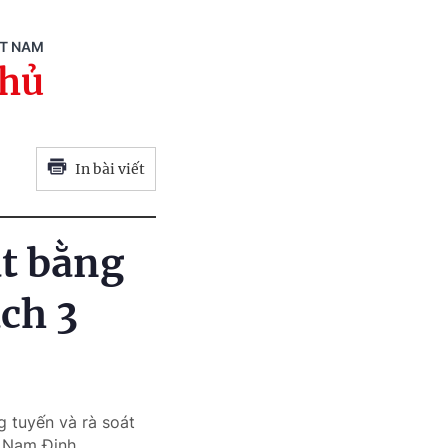
ỆT NAM
phủ
In bài viết
ặt bằng
ch 3
 tuyến và rà soát
 Nam Định.