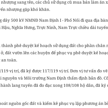
 nhượng sang tên, các chủ sử dụng cũ mua bán làm ăn x
yển nhượng gặp khó khăn.
g dây 500 kV NMNĐ Nam Định I - Phố Nối đi qua địa bàn
Hậu, Nghĩa Hưng, Trực Ninh, Nam Trực chiều dài tuyến
 thành phê duyệt kế hoạch sử dụng đất cho phần chân m
ất ở, đất vườn lên các huyện để phục vụ phê duyệt kế hoạ
 an toàn.
119 vị trí, đã ký được 117/119 vị trí. Đơn vị tư vấn đo v
Tài nguyên và Môi trường Nam Định thẩm định bản đồ. Cô
 hành lang tuyến đã đo đạc xong 108/108 hộ dân, đã ký
 soát nguồn gốc đất và kiểm kê phục vụ lập phương án b