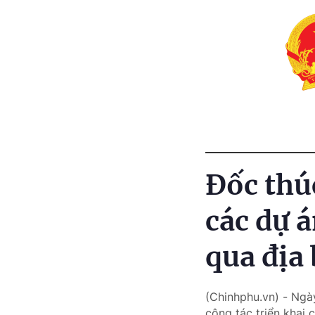
Đốc thú
các dự 
qua địa
(Chinhphu.vn) - Ngà
công tác triển khai