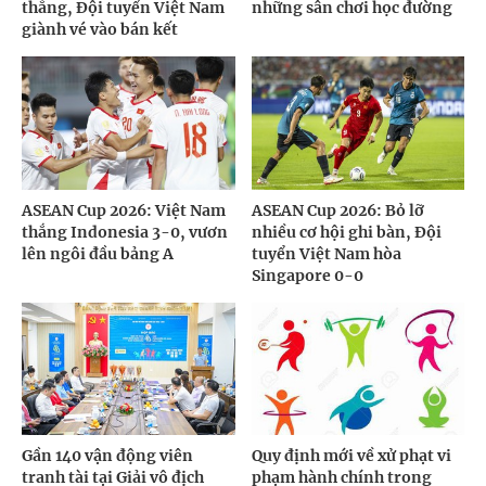
thắng, Đội tuyển Việt Nam
những sân chơi học đường
giành vé vào bán kết
ASEAN Cup 2026: Việt Nam
ASEAN Cup 2026: Bỏ lỡ
thắng Indonesia 3-0, vươn
nhiều cơ hội ghi bàn, Đội
lên ngôi đầu bảng A
tuyển Việt Nam hòa
Singapore 0-0
Gần 140 vận động viên
Quy định mới về xử phạt vi
tranh tài tại Giải vô địch
phạm hành chính trong