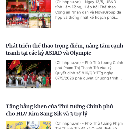
(Chinhphu.vn) - Ngày 13/5, UBND
tỉnh Lâm Đồng, Hiệp hội Thể thao
Công an Nhân dân và NovaGroup đã
họp và thống nhất kế hoạch phối...
Phát triển thể thao trọng điểm, nâng tầm cạnh
tranh tại các kỳ ASIAD và Olympic
(Chinhphu.vn) - Phó Thủ tướng Chính
phủ Phạm Thị Thanh Trà vừa ký
Quyết định số 816/QĐ-TTg ngày
07/5/2026 phê duyệt Chương trình...
Tặng bằng khen của Thủ tướng Chính phủ
cho HLV Kim Sang Sik và 3 trợ lý
(Chinhphu.vn) - Phó Thủ tướng Phạm
Thị Thanh Trà đã ký Quyết định số