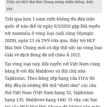
Thầy trò HLV Mai Đức Chung mừng chiến thắng. Ảnh:
VFF
Trải qua hơn 1 năm rưỡi không thi đấu trận
quốc tế nào (kể từ ngày 6/3/2020 gặp Đội tuyển
nữ Australia ở vòng loại cuối cùng Olympic
2020), ngày 23 và 29/9 vừa qua, thầy trò HLV
Mai Đức Chung mới có dịp thử sức tại vòng loại
Giải vô địch Bóng đá nữ châu Á 2022.
Tại vòng loại này, Đội tuyển nữ Việt Nam cùng
bảng B với đội Maldives và đội chủ nhà
Tajikistan. Theo bảng xếp hạng của FIFA thì
đây đều là những đối thủ “dưới tầm” các cầu
thủ Việt Nam (Việt Nam hạng 32, Tajikistan
hạng 135, Maldives hạng 144). Vì vậy, các học
trò của HLV Mai Đức Chung đã không gặp mấy