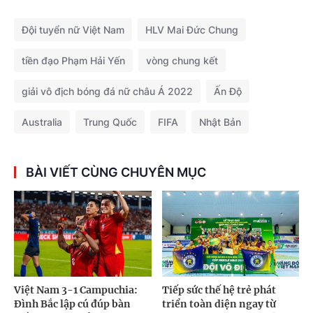
Đội tuyển nữ Việt Nam
HLV Mai Đức Chung
tiền đạo Phạm Hải Yến
vòng chung kết
giải vô địch bóng đá nữ châu Á 2022
Ấn Độ
Australia
Trung Quốc
FIFA
Nhật Bản
BÀI VIẾT CÙNG CHUYÊN MỤC
Việt Nam 3-1 Campuchia:
Tiếp sức thế hệ trẻ phát
Đình Bắc lập cú đúp bàn
triển toàn diện ngay từ