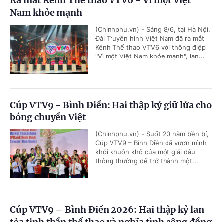
Ra mắt Kênh Thể thao VTV6 - Vì một Việt
Nam khỏe mạnh
(Chinhphu.vn) - Sáng 8/6, tại Hà Nội,
Đài Truyền hình Việt Nam đã ra mắt
Kênh Thể thao VTV6 với thông điệp
"Vì một Việt Nam khỏe mạnh", lan...
Cúp VTV9 - Bình Điền: Hai thập kỷ giữ lửa cho
bóng chuyền Việt
(Chinhphu.vn) - Suốt 20 năm bền bỉ,
Cúp VTV9 – Bình Điền đã vươn mình
khỏi khuôn khổ của một giải đấu
thông thường để trở thành một...
Cúp VTV9 – Bình Điền 2026: Hai thập kỷ lan
tỏa tinh thần thể thao và nghĩa tình cộng đồng