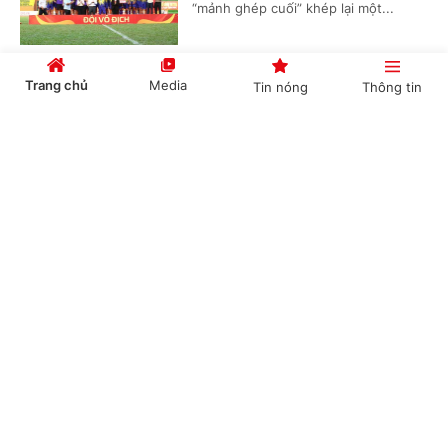
“mảnh ghép cuối” khép lại một...
Trang chủ
Media
Tin nóng
Thông tin
VTV phát sóng toàn bộ 104 trận World Cup
2026
Cổng TTĐT Chính phủ
English
中文
(Chinhphu.vn) - VTV phát sóng toàn
bộ 104 trận World Cup 2026 phát
sóng toàn bộ 104 trận đấu trên nhiều
nền tảng, đồng thời cung cấp dịch...
Chuyên mục
Nestlé MILO tiếp tục đồng hành cùng giải
CHÍNH TRỊ
KINH TẾ
bóng đá nhi đồng toàn quốc 2026
VĂN HÓA
XÃ HỘI
(Chinhphu.vn) - Báo Thiếu niên Tiền
phong và Nhi đồng (TNTP&NĐ), Liên
KHOA GIÁO
QUỐC TẾ
đoàn Bóng đá Việt Nam (VFF) phối
hợp cùng nhãn hàng Nestlé MILO...