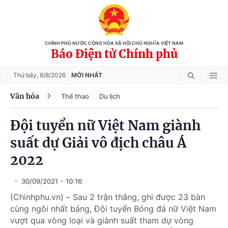
CHÍNH PHỦ NƯỚC CỘNG HÒA XÃ HỘI CHỦ NGHĨA VIỆT NAM
Báo Điện tử Chính phủ
Thứ bảy,
8/8/2026
MỚI NHẤT
Văn hóa
Thể thao
Du lịch
Đội tuyển nữ Việt Nam giành
suất dự Giải vô địch châu Á
2022
30/09/2021
10:16
(Chinhphu.vn) – Sau 2 trận thắng, ghi được 23 bàn
cùng ngôi nhất bảng, Đội tuyển Bóng đá nữ Việt Nam
vượt qua vòng loại và giành suất tham dự vòng