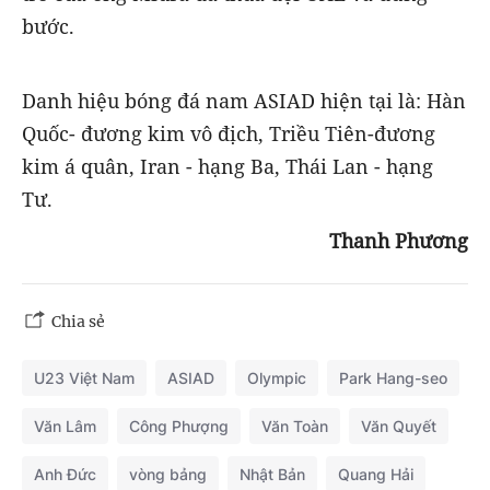
bước.
Danh hiệu bóng đá nam ASIAD hiện tại là: Hàn
Quốc- đương kim vô địch, Triều Tiên-đương
kim á quân, Iran - hạng Ba, Thái Lan - hạng
Tư.
Thanh Phương
Chia sẻ
U23 Việt Nam
ASIAD
Olympic
Park Hang-seo
Văn Lâm
Công Phượng
Văn Toàn
Văn Quyết
Anh Đức
vòng bảng
Nhật Bản
Quang Hải