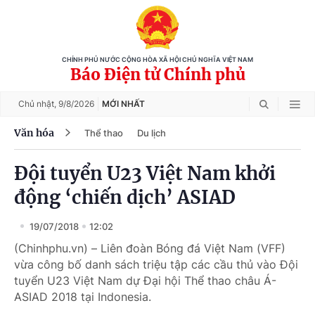
CHÍNH PHỦ NƯỚC CỘNG HÒA XÃ HỘI CHỦ NGHĨA VIỆT NAM
Báo Điện tử Chính phủ
Chủ nhật,
9/8/2026
MỚI NHẤT
Văn hóa
Thể thao
Du lịch
Đội tuyển U23 Việt Nam khởi
động ‘chiến dịch’ ASIAD
19/07/2018
12:02
(Chinhphu.vn) – Liên đoàn Bóng đá Việt Nam (VFF)
vừa công bố danh sách triệu tập các cầu thủ vào Đội
tuyển U23 Việt Nam dự Đại hội Thể thao châu Á-
ASIAD 2018 tại Indonesia.