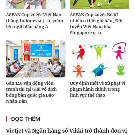
ASEAN Cup 2026: Việt Nam
ASEAN Cup 2026: Bỏ lỡ
thắng Indonesia 3-0, vươn
nhiều cơ hội ghi bàn, Đội
lên ngôi đầu bảng A
tuyển Việt Nam hòa
Singapore 0-0
Gần 140 vận động viên
Quy định mới về xử phạt vi
tranh tài tại Giải vô địch
phạm hành chính trong
bóng bàn quốc gia Báo
lĩnh vực thể thao
Nhân Dân
ĐỌC THÊM
Vietjet và Ngân hàng số Vikki trở thành đơn vị