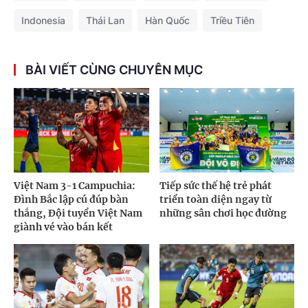
Indonesia
Thái Lan
Hàn Quốc
Triều Tiên
BÀI VIẾT CÙNG CHUYÊN MỤC
Việt Nam 3-1 Campuchia:
Tiếp sức thế hệ trẻ phát
Đình Bắc lập cú đúp bàn
triển toàn diện ngay từ
thắng, Đội tuyển Việt Nam
những sân chơi học đường
giành vé vào bán kết