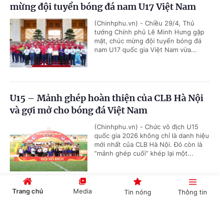
mừng đội tuyển bóng đá nam U17 Việt Nam
(Chinhphu.vn) - Chiều 29/4, Thủ
tướng Chính phủ Lê Minh Hưng gặp
mặt, chúc mừng đội tuyển bóng đá
nam U17 quốc gia Việt Nam vừa...
U15 – Mảnh ghép hoàn thiện của CLB Hà Nội
và gợi mở cho bóng đá Việt Nam
(Chinhphu.vn) - Chức vô địch U15
quốc gia 2026 không chỉ là danh hiệu
mới nhất của CLB Hà Nội. Đó còn là
“mảnh ghép cuối” khép lại một...
Trang chủ
Media
Tin nóng
Thông tin
VTV phát sóng toàn bộ 104 trận World Cup
2026
Cổng TTĐT Chính phủ
English
中文