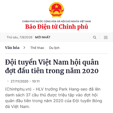
CHÍNH PHỦ NƯỚC CỘNG HÒA XÃ HỘI CHỦ NGHĨA VIỆT NAM
Báo Điện tử Chính phủ
Thứ sáu,
7/8/2026
MỚI NHẤT
Văn hóa
Thể thao
Du lịch
Đội tuyển Việt Nam hội quân
đợt đầu tiên trong năm 2020
27/11/2020
10:11
(Chinhphu.vn) - HLV trưởng Park Hang-seo đã lên
danh sách 37 cầu thủ được triệu tập vào đợt hội
quân đầu tiên trong năm 2020 của Đội tuyển Bóng
đá Việt Nam.