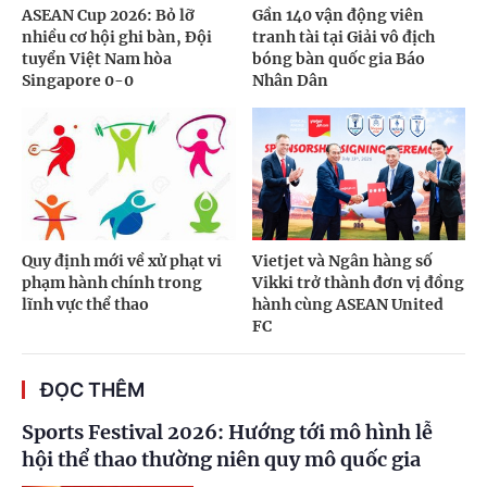
ASEAN Cup 2026: Bỏ lỡ
Gần 140 vận động viên
nhiều cơ hội ghi bàn, Đội
tranh tài tại Giải vô địch
tuyển Việt Nam hòa
bóng bàn quốc gia Báo
Singapore 0-0
Nhân Dân
Quy định mới về xử phạt vi
Vietjet và Ngân hàng số
phạm hành chính trong
Vikki trở thành đơn vị đồng
lĩnh vực thể thao
hành cùng ASEAN United
FC
ĐỌC THÊM
Sports Festival 2026: Hướng tới mô hình lễ
hội thể thao thường niên quy mô quốc gia