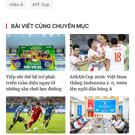
châu Á
AFF Cup
BÀI VIẾT CÙNG CHUYÊN MỤC
Tiếp sức thế hệ trẻ phát
ASEAN Cup 2026: Việt Nam
triển toàn diện ngay từ
thắng Indonesia 3-0, vươn
những sân chơi học đường
lên ngôi đầu bảng A