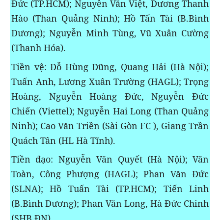
Đức (TP.HCM); Nguyễn Văn Việt, Dương Thanh
Hào (Than Quảng Ninh); Hồ Tấn Tài (B.Bình
Dương); Nguyễn Minh Tùng, Vũ Xuân Cường
(Thanh Hóa).
Tiền vệ:
Đỗ Hùng Dũng, Quang Hải (Hà Nội);
Tuấn Anh, Lương Xuân Trường (HAGL); Trọng
Hoàng, Nguyễn Hoàng Đức, Nguyễn Đức
Chiến (Viettel); Nguyễn Hai Long (Than Quảng
Ninh); Cao Văn Triền (Sài Gòn FC ), Giang Trần
Quách Tân (HL Hà Tĩnh).
Tiền đạo:
Nguyễn Văn Quyết (Hà Nội); Văn
Toàn, Công Phượng (HAGL); Phan Văn Đức
(SLNA); Hồ Tuấn Tài (TP.HCM); Tiến Linh
(B.Bình Dương); Phan Văn Long, Hà Đức Chinh
(SHB.ĐN).