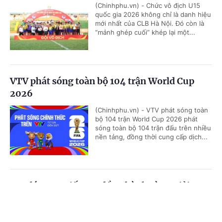
(Chinhphu.vn) - Chức vô địch U15
quốc gia 2026 không chỉ là danh hiệu
mới nhất của CLB Hà Nội. Đó còn là
“mảnh ghép cuối” khép lại một...
VTV phát sóng toàn bộ 104 trận World Cup
2026
(Chinhphu.vn) - VTV phát sóng toàn
bộ 104 trận World Cup 2026 phát
sóng toàn bộ 104 trận đấu trên nhiều
nền tảng, đồng thời cung cấp dịch...
Nestlé MILO tiếp tục đồng hành cùng giải
bóng đá nhi đồng toàn quốc 2026
Cổng TTĐT Chính phủ
English
中文
(Chinhphu.vn) - Báo Thiếu niên Tiền