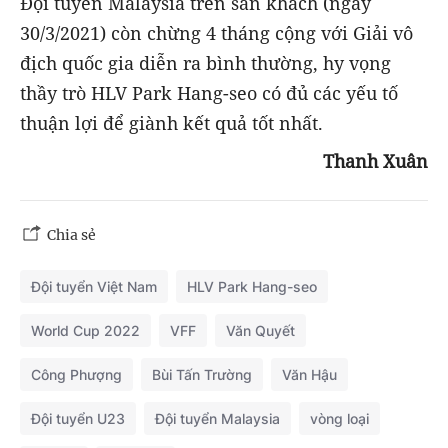
Đội tuyển Malaysia trên sân khách (ngày
30/3/2021) còn chừng 4 tháng cộng với Giải vô
địch quốc gia diễn ra bình thường, hy vọng
thầy trò HLV Park Hang-seo có đủ các yếu tố
thuận lợi để giành kết quả tốt nhất.
Thanh Xuân
Chia sẻ
Đội tuyển Việt Nam
HLV Park Hang-seo
World Cup 2022
VFF
Văn Quyết
Công Phượng
Bùi Tấn Trường
Văn Hậu
Đội tuyển U23
Đội tuyển Malaysia
vòng loại