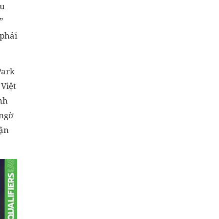
ều
”
 phải
Park
Việt
̀nh
 ngờ
rận