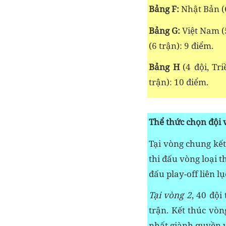
Bảng F:
Nhật Bản (6
Bảng G:
Việt Nam (5
(6 trận): 9 điểm.
Bảng H
(4 đội, Tr
trận): 10 điểm.
Thể thức chọn đội
Tại vòng chung kết
thi đấu vòng loại t
đấu play-off liên lụ
Tại vòng 2
, 40 đội
trận. Kết thúc vòn
nhất giành quyền 