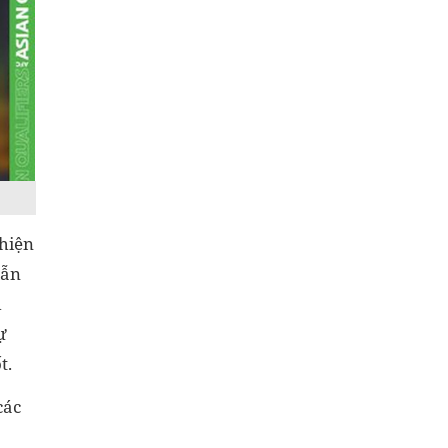
 hiện
lẫn
h
ự
t.
các