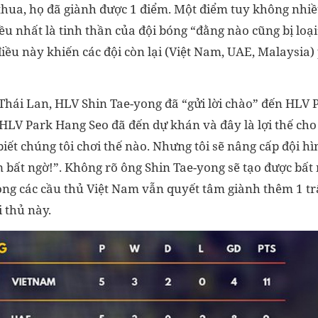
 thua, họ đã giành được 1 điểm. Một điểm tuy không nhi
u nhất là tinh thần của đội bóng “đằng nào cũng bị loại
điều này khiến các đội còn lại (Việt Nam, UAE, Malaysia)
Thái Lan, HLV Shin Tae-yong đã “gửi lời chào” đến HLV 
HLV Park Hang Seo đã đến dự khán và đây là lợi thế cho 
ết chúng tôi chơi thế nào. Nhưng tôi sẽ nâng cấp đội hi
am bất ngờ!”. Không rõ ông Shin Tae-yong sẽ tạo được bất
song các cầu thủ Việt Nam vẫn quyết tâm giành thêm 1 t
 thủ này.