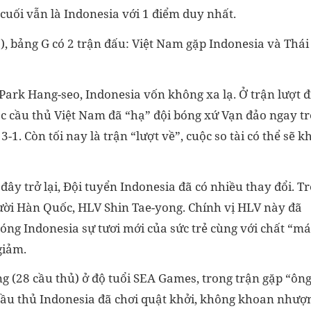
cuối vẫn là Indonesia với 1 điểm duy nhất.
), bảng G có 2 trận đấu: Việt Nam gặp Indonesia và Thái
 Park Hang-seo, Indonesia vốn không xa lạ. Ở trận lượt đ
ác cầu thủ Việt Nam đã “hạ” đội bóng xứ Vạn đảo ngay t
3-1. Còn tối nay là trận “lượt về”, cuộc so tài có thể sẽ k
ây trở lại, Đội tuyển Indonesia đã có nhiều thay đổi. T
gười Hàn Quốc, HLV Shin Tae-yong. Chính vị HLV này đã
óng Indonesia sự tươi mới của sức trẻ cùng với chất “m
giảm.
g (28 cầu thủ) ở độ tuổi SEA Games, trong trận gặp “ôn
 cầu thủ Indonesia đã chơi quật khởi, không khoan nhượ