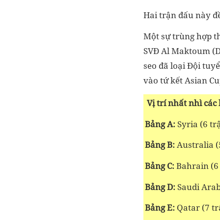
Hai trận đấu này đ
Một sự trùng hợp th
SVĐ Al Maktoum (Du
seo đã loại Đội tuy
vào tứ kết Asian Cu
Vị trí nhất nhì các
Bảng A:
Syria (6 tr
Bảng B:
Australia (
Bảng C:
Bahrain (6 
Bảng D:
Saudi Arabi
Bảng E:
Qatar (7 tr