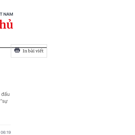
ỆT NAM
phủ
In bài viết
n đấu
 “sự
06:19