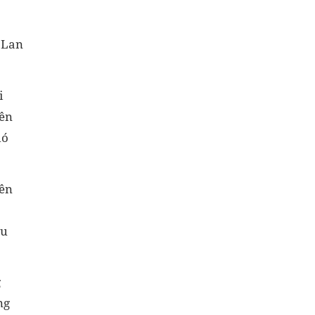
 Lan
i
rên
hó
rên
áu
g
ng