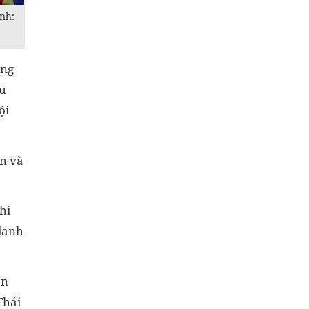
nh:
óng
ấu
ội
an và
hi
danh
ẫn
Thái