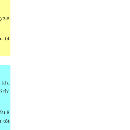
aysia
n (4
 khi
ể thi
đấu 8
h tốt