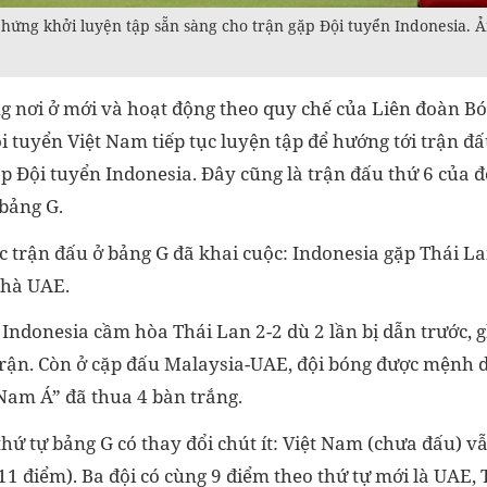
hứng khởi luyện tập sẵn sàng cho trận gặp Đội tuyển Indonesia. Ả
g nơi ở mới và hoạt động theo quy chế của Liên đoàn B
i tuyển Việt Nam tiếp tục luyện tập để hướng tới trận đ
ặp Đội tuyển Indonesia. Đây cũng là trận đấu thứ 6 của đ
 bảng G.
các trận đấu ở bảng G đã khai cuộc: Indonesia gặp Thái L
nhà UAE.
 Indonesia cầm hòa Thái Lan 2-2 dù 2 lần bị dẫn trước, g
trận. Còn ở cặp đấu Malaysia-UAE, đội bóng được mệnh 
am Á” đã thua 4 bàn trắng.
hứ tự bảng G có thay đổi chút ít: Việt Nam (chưa đấu) v
11 điểm). Ba đội có cùng 9 điểm theo thứ tự mới là UAE, 