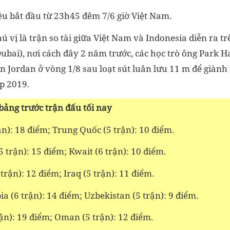
ều bắt đầu từ 23h45 đêm 7/6 giờ Việt Nam.
ú vị là trận so tài giữa Việt Nam và Indonesia diễn ra tr
bai), nơi cách đây 2 năm trước, các học trò ông Park H
ển Jordan ở vòng 1/8 sau loạt sút luân lưu 11 m để giành
p 2019.
 bảng trước trận đấu tối nay
ận): 18 điểm; Trung Quốc (5 trận): 10 điểm.
5 trận): 15 điểm; Kwait (6 trận): 10 điểm.
trận): 12 điểm; Iraq (5 trận): 11 điểm.
a (6 trận): 14 điểm; Uzbekistan (5 trận): 9 điểm.
ận): 19 điểm; Oman (5 trận): 12 điểm.