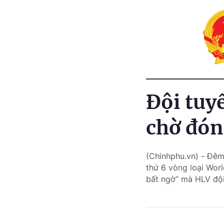
Đội tuy
chờ đón
(Chinhphu.vn) - Đêm
thứ 6 vòng loại Wor
bất ngờ” mà HLV đội