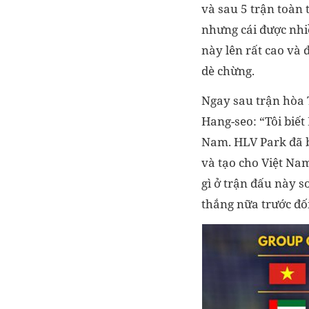
và sau 5 trận toàn
nhưng cái được nhiề
này lên rất cao và 
dè chừng.
Ngay sau trận hòa 
Hang-seo: “Tôi biết 
Nam. HLV Park đã bi
và tạo cho Việt N
gì ở trận đấu này 
thắng nữa trước đối