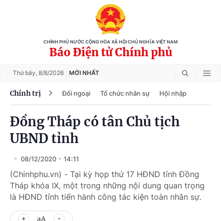
CHÍNH PHỦ NƯỚC CỘNG HÒA XÃ HỘI CHỦ NGHĨA VIỆT NAM
Báo Điện tử Chính phủ
Thứ bảy,
8/8/2026
MỚI NHẤT
Chính trị
Đối ngoại
Tổ chức nhân sự
Hội nhập
Đồng Tháp có tân Chủ tịch
UBND tỉnh
08/12/2020
14:11
(Chinhphu.vn) - Tại kỳ họp thứ 17 HĐND tỉnh Đồng
Tháp khóa IX, một trong những nội dung quan trọng
là HĐND tỉnh tiến hành công tác kiện toàn nhân sự.
aA