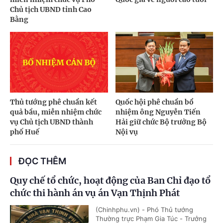
Chủ tịch UBND tỉnh Cao
Bằng
Thủ tướng phê chuẩn kết
Quốc hội phê chuẩn bổ
quả bầu, miễn nhiệm chức
nhiệm ông Nguyễn Tiến
vụ Chủ tịch UBND thành
Hải giữ chức Bộ trưởng Bộ
phố Huế
Nội vụ
ĐỌC THÊM
Quy chế tổ chức, hoạt động của Ban Chỉ đạo tổ
chức thi hành án vụ án Vạn Thịnh Phát
(Chinhphu.vn) - Phó Thủ tướng
Thường trực Phạm Gia Túc - Trưởng