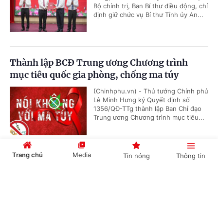
Bộ chính trị, Ban Bí thư điều động, chỉ
định giữ chức vụ Bí thư Tỉnh ủy An...
Thành lập BCĐ Trung ương Chương trình
mục tiêu quốc gia phòng, chống ma túy
(Chinhphu.vn) - Thủ tướng Chính phủ
Lê Minh Hưng ký Quyết định số
1356/QĐ-TTg thành lập Ban Chỉ đạo
Trung ương Chương trình mục tiêu...
Trang chủ
Media
Tin nóng
Thông tin
Hội nghị công bố các quyết định của Bộ Chính
trị, Ban Bí thư về công tác cán bộ
Cổng TTĐT Chính phủ
English
中文
(Chinhphu.vn) - Sáng 23/7, tại Trụ sở
Trung ương Đảng, Ủy viên Bộ Chính
trị, Thường trực Ban Bí thư Trần Cẩm