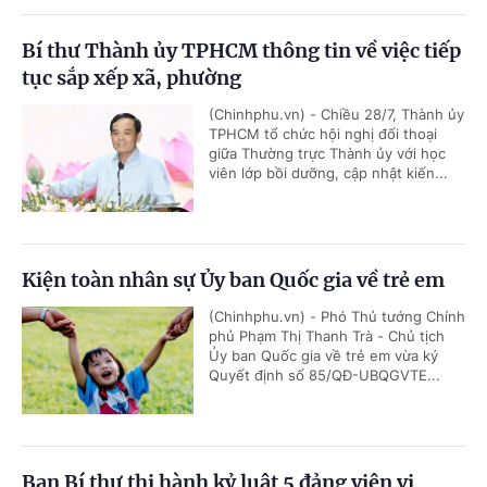
Bí thư Thành ủy TPHCM thông tin về việc tiếp
tục sắp xếp xã, phường
(Chinhphu.vn) - Chiều 28/7, Thành ủy
TPHCM tổ chức hội nghị đối thoại
giữa Thường trực Thành ủy với học
viên lớp bồi dưỡng, cập nhật kiến...
Kiện toàn nhân sự Ủy ban Quốc gia về trẻ em
(Chinhphu.vn) - Phó Thủ tướng Chính
phủ Phạm Thị Thanh Trà - Chủ tịch
Ủy ban Quốc gia về trẻ em vừa ký
Quyết định số 85/QĐ-UBQGVTE...
Ban Bí thư thi hành kỷ luật 5 đảng viên vi