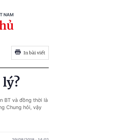
ỆT NAM
phủ
In bài viết
 lý?
n BT và đồng thời là
ng Chung hỏi, vậy
29/08/2018
14:02