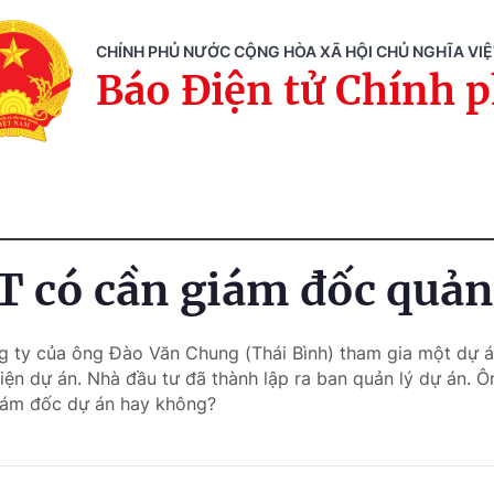
CHÍNH PHỦ NƯỚC CỘNG HÒA XÃ HỘI CHỦ NGHĨA VI
Báo Điện tử Chính 
T có cần giám đốc quản
g ty của ông Đào Văn Chung (Thái Bình) tham gia một dự á
iện dự án. Nhà đầu tư đã thành lập ra ban quản lý dự án. Ô
giám đốc dự án hay không?