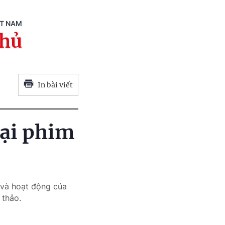
ỆT NAM
phủ
In bài viết
oại phim
 và hoạt động của
 thảo.