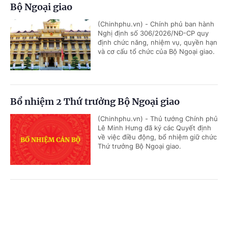
Bộ Ngoại giao
(Chinhphu.vn) - Chính phủ ban hành
Nghị định số 306/2026/NĐ-CP quy
định chức năng, nhiệm vụ, quyền hạn
và cơ cấu tổ chức của Bộ Ngoại giao.
Bổ nhiệm 2 Thứ trưởng Bộ Ngoại giao
(Chinhphu.vn) - Thủ tướng Chính phủ
Lê Minh Hưng đã ký các Quyết định
về việc điều động, bổ nhiệm giữ chức
Thứ trưởng Bộ Ngoại giao.
Phê duyệt Điều chỉnh Quy hoạch chung Khu
Cổng TTĐT Chính phủ
English
中文
kinh tế Vũng Áng, tỉnh Hà Tĩnh đến năm 2050
(Chinhphu.vn) - Phó Thủ tướng
Trang chủ
Media
Tin nóng
Thông tin