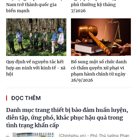
Nam trở thành quốc gia
phủ thường kỳ tháng
biển mạnh
7/2026
Quy định về nguyên tắc kết
Bổ sung một số chức danh
hợp an ninh với kinh tế - xã
có thẩm quyền xử phạt vi
hội
phạm hành chính từ ngày
26/9/2026
ĐỌC THÊM
Danh mục trang thiết bị bảo đảm huấn luyện,
diễn tập, ứng phó, khắc phục hậu quả trong
tình trạng khẩn cấp
(Chinhphu.vn) - Phó Thủ tướng Phan