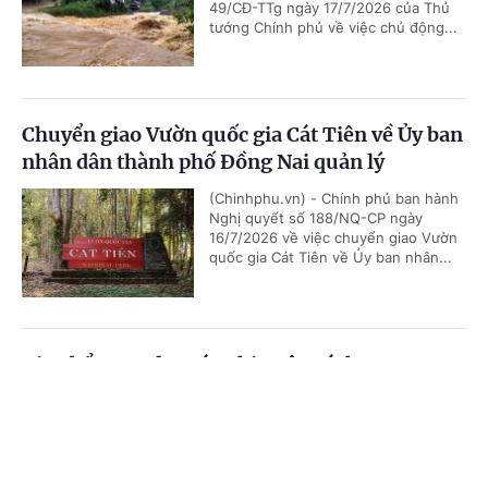
49/CĐ-TTg ngày 17/7/2026 của Thủ
tướng Chính phủ về việc chủ động...
Chuyển giao Vườn quốc gia Cát Tiên về Ủy ban
nhân dân thành phố Đồng Nai quản lý
(Chinhphu.vn) - Chính phủ ban hành
Nghị quyết số 188/NQ-CP ngày
16/7/2026 về việc chuyển giao Vườn
quốc gia Cát Tiên về Ủy ban nhân...
Giao bổ sung dự toán chi ngân sách trung
ương, kế hoạch đầu tư công vốn ngân sách
Cổng TTĐT Chính phủ
English
中文
trung ương cho 27 địa phương
Trang chủ
Media
Tin nóng
Thông tin
(Chinhphu.vn) - Thủ tướng Chính phủ
giao bổ sung dự toán chi ngân sách