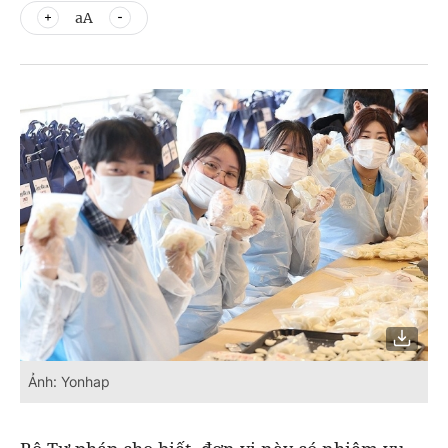
aA
Ảnh: Yonhap