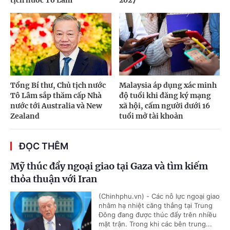
Tổng Bí thư, Chủ tịch nước
Malaysia áp dụng xác minh
Tô Lâm sắp thăm cấp Nhà
độ tuổi khi đăng ký mạng
nước tới Australia và New
xã hội, cấm người dưới 16
Zealand
tuổi mở tài khoản
ĐỌC THÊM
Mỹ thúc đẩy ngoại giao tại Gaza và tìm kiếm
thỏa thuận với Iran
(Chinhphu.vn) - Các nỗ lực ngoại giao
nhằm hạ nhiệt căng thẳng tại Trung
Đông đang được thúc đẩy trên nhiều
mặt trận. Trong khi các bên trung...