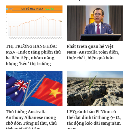
THỊ TRƯỜNG HÀNG HÓA:
Phát triển quan hệ Việt
MXV-Index tăng phiên thứ
Nam-Australia toàn diện,
ba liên tiếp, nhóm năng
thực chất, hiệu quả hơn
lượng ‘kéo’ thị trường
Thủ tướng Australia
LHQ cảnh báo El Nino có
Anthony Albanese mong
thể đạt đỉnh từ tháng 9-12,
chờ đón Tổng Bí thư, Chủ
tác động kéo dài sang năm
tịch nước Tô Lâm
2027