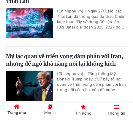
Thái Lan
(Chinhphu.vn) - Ngày 27/7, Nội các
Thái Lan đã thông qua dự thảo Chiến
lược thúc đẩy sử dụng Dữ liệu lớn
(Big Data) giai đoạn 2025-2027 do...
Mỹ lạc quan về triển vọng đàm phán với Iran,
nhưng để ngỏ khả năng nối lại không kích
(Chinhphu.vn) - Tổng thống Mỹ
Donald Trump ngày 27/7 bày tỏ lạc
quan về triển vọng đàm phán với Iran
trong bối cảnh hai bên đã bước...
Trang chủ
Media
Tin nóng
Thông tin
Đưa 48 người trên tàu Khôi Nguyên 18 trở về
đất liền
Cổng TTĐT Chính phủ
English
中文