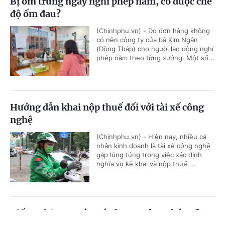
Bị ốm trùng ngày nghỉ phép năm, có được chế
độ ốm đau?
(Chinhphu.vn) - Do đơn hàng không
có nên công ty của bà Kim Ngân
(Đồng Tháp) cho người lao động nghỉ
phép năm theo từng xưởng. Một số...
Hướng dẫn khai nộp thuế đối với tài xế công
nghệ
(Chinhphu.vn) - Hiện nay, nhiều cá
nhân kinh doanh là tài xế công nghệ
gặp lúng túng trong việc xác định
nghĩa vụ kê khai và nộp thuế....
Kiến nghị xem xét mức lương công chức xã