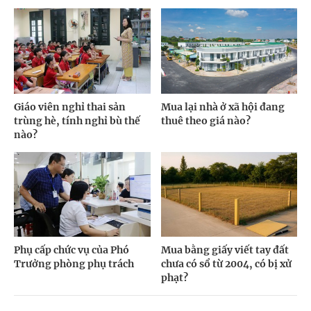
Giáo viên nghỉ thai sản
Mua lại nhà ở xã hội đang
trùng hè, tính nghỉ bù thế
thuê theo giá nào?
nào?
Phụ cấp chức vụ của Phó
Mua bằng giấy viết tay đất
Trưởng phòng phụ trách
chưa có sổ từ 2004, có bị xử
phạt?