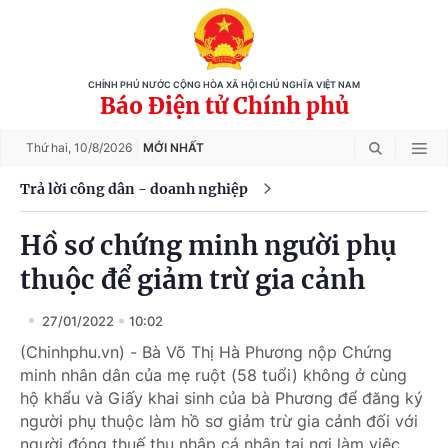
CHÍNH PHỦ NƯỚC CỘNG HÒA XÃ HỘI CHỦ NGHĨA VIỆT NAM
Báo Điện tử Chính phủ
Thứ hai,
10/8/2026
MỚI NHẤT
Trả lời công dân - doanh nghiệp
Hồ sơ chứng minh người phụ
thuộc để giảm trừ gia cảnh
27/01/2022
10:02
(Chinhphu.vn) - Bà Võ Thị Hà Phương nộp Chứng
minh nhân dân của mẹ ruột (58 tuổi) không ở cùng
hộ khẩu và Giấy khai sinh của bà Phương để đăng ký
người phụ thuộc làm hồ sơ giảm trừ gia cảnh đối với
người đóng thuế thu nhập cá nhân tại nơi làm việc.