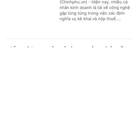
(Chinhphu.vn) - Hiện nay, nhiều cá
nhân kinh doanh là tài xế công nghệ
gặp lúng túng trong việc xác định
nghĩa vụ kê khai và nộp thuế....
Kiến nghị xem xét mức lương công chức xã
Cổng TTĐT Chính phủ
English
中文
(Chinhphu.vn) - Bộ Nội vụ tiếp tục
chủ động phối hợp với các bộ, cơ
quan liên quan nghiên cứu, đề xuất
Trang chủ
Media
Tin nóng
Thông tin
chính sách tiền lương mới theo tinh...
Chuyên mục
Cho thuê nhà ở xã hội sai quy định có thể bị
thu hồi nhà
CHÍNH TRỊ
KINH TẾ
(Chinhphu.vn) - Gia đình bà Phạm Thị
VĂN HÓA
XÃ HỘI
Phúc (Hà Nội) được giải quyết mua
một căn hộ chung cư nhà ở xã hội do