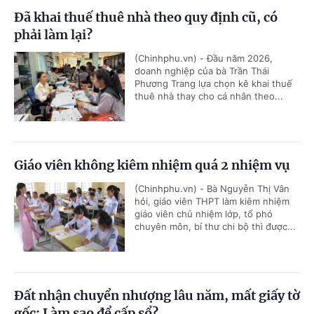
Đã khai thuế thuê nhà theo quy định cũ, có
phải làm lại?
(Chinhphu.vn) - Đầu năm 2026,
doanh nghiệp của bà Trần Thái
Phương Trang lựa chọn kê khai thuế
thuê nhà thay cho cá nhân theo...
Giáo viên không kiêm nhiệm quá 2 nhiệm vụ
(Chinhphu.vn) - Bà Nguyễn Thị Vân
hỏi, giáo viên THPT làm kiêm nhiệm
giáo viên chủ nhiệm lớp, tổ phó
chuyên môn, bí thư chi bộ thì được...
Đất nhận chuyển nhượng lâu năm, mất giấy tờ
gốc: Làm sao để cấp sổ?