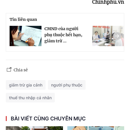
Chinhphu.vn
Tin liên quan
CMND của người
V
phụ thuộc hết hạn,
n
giảm trừ ...
g
Chia sẻ
giảm trừ gia cảnh
người phụ thuộc
thuế thu nhập cá nhân
BÀI VIẾT CÙNG CHUYÊN MỤC