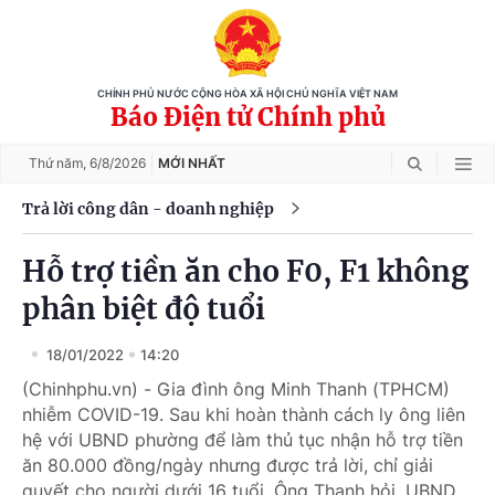
CHÍNH PHỦ NƯỚC CỘNG HÒA XÃ HỘI CHỦ NGHĨA VIỆT NAM
Báo Điện tử Chính phủ
Thứ năm,
6/8/2026
MỚI NHẤT
Trả lời công dân - doanh nghiệp
Hỗ trợ tiền ăn cho F0, F1 không
phân biệt độ tuổi
18/01/2022
14:20
(Chinhphu.vn) - Gia đình ông Minh Thanh (TPHCM)
nhiễm COVID-19. Sau khi hoàn thành cách ly ông liên
hệ với UBND phường để làm thủ tục nhận hỗ trợ tiền
ăn 80.000 đồng/ngày nhưng được trả lời, chỉ giải
quyết cho người dưới 16 tuổi. Ông Thanh hỏi, UBND