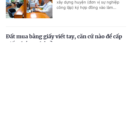
xây dựng huyện (đơn vị sự nghiệp
công lập) ký hợp đồng vào làm...
Đất mua bằng giấy viết tay, căn cứ nào để cấp
Giấy chứng nhận?
Cổng TTĐT Chính phủ
English
中文
(Chinhphu.vn) - Luật Đất đai năm
2024 đã quy định các trường hợp
người sử dụng đất không có giấy tờ
Trang chủ
Media
Tin nóng
Thông tin
về quyền sử dụng đất quy định tại...
Chuyên mục
Khi nào được đóng bù BHXH để hưởng chế độ
hưu?
CHÍNH TRỊ
KINH TẾ
(Chinhphu.vn) - Ông Cao Văn Đô (Hà
VĂN HÓA
XÃ HỘI
Nội) sinh tháng 10/1967, đóng BHXH
được 19 năm 06 tháng trong đó có 15
năm làm công việc nặng nhọc, độc...