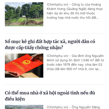
(Chinhphu.vn) - Công ty của Hoàng
Khánh Hưng (Quảng Ngãi) đang thực
hiện dự án khu đô thị mới thuộc
trường hợp nhà nước thu hồi đất...
Sổ mục kê ghi đất hợp tác xã, người dân có
được cấp Giấy chứng nhận?
(Chinhphu.vn) - Gia đình ông Nguyễn
Minh sử dụng ổn định 1.546 m² đất từ
trước năm 1979 đến nay, chia làm 03
thửa (đã làm 900 m² nhà ở, còn lại...
Có thể mua nhà ở xã hội ngoài tỉnh nếu đủ
điều kiện
(Chinhphu.vn) - Ông Nguyễn Đăng