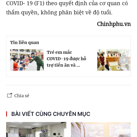
COVID- 19 (F1) theo quyết định của cơ quan có
thẩm quyền, không phân biệt về độ tuổi.
Chinhphu.vn
Tin liên quan
Trẻ em mắc
H
COVID-19 được hỗ
T
trợ tiền ăn và ...
s
Chia sẻ
BÀI VIẾT CÙNG CHUYÊN MỤC