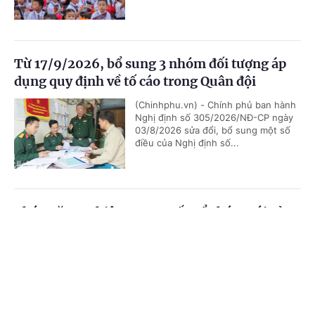
Từ 17/9/2026, bổ sung 3 nhóm đối tượng áp
dụng quy định về tố cáo trong Quân đội
(Chinhphu.vn) - Chính phủ ban hành
Nghị định số 305/2026/NĐ-CP ngày
03/8/2026 sửa đổi, bổ sung một số
điều của Nghị định số...
Chức năng, nhiệm vụ, cơ cấu tổ chức mới của
Bộ Ngoại giao
Cổng TTĐT Chính phủ
English
中文
(Chinhphu.vn) - Chính phủ ban hành
Nghị định số 306/2026/NĐ-CP quy
Trang chủ
Media
Tin nóng
Thông tin
định chức năng, nhiệm vụ, quyền hạn
và cơ cấu tổ chức của Bộ Ngoại giao.