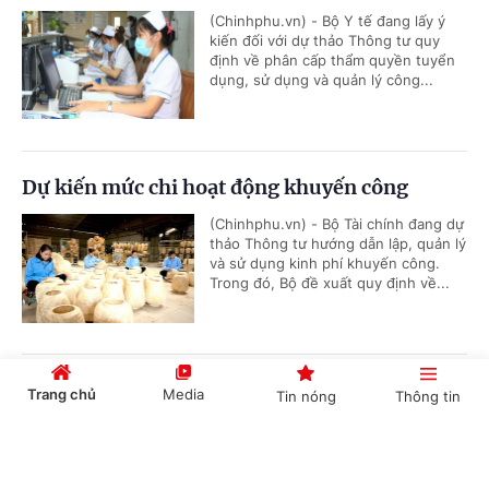
(Chinhphu.vn) - Bộ Y tế đang lấy ý
kiến đối với dự thảo Thông tư quy
định về phân cấp thẩm quyền tuyển
dụng, sử dụng và quản lý công...
Dự kiến mức chi hoạt động khuyến công
(Chinhphu.vn) - Bộ Tài chính đang dự
thảo Thông tư hướng dẫn lập, quản lý
và sử dụng kinh phí khuyến công.
Trong đó, Bộ đề xuất quy định về...
Đơn giản hóa thủ tục hành chính về mã số
Trang chủ
Media
Tin nóng
Thông tin
vùng trồng, tạo thuận lợi thúc đẩy xuất khẩu
nông sản
Cổng TTĐT Chính phủ
English
中文
(Chinhphu.vn) - Bộ Nông nghiệp và