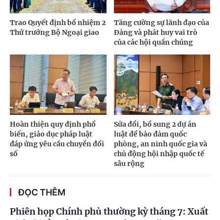
Trao Quyết định bổ nhiệm 2
Tăng cường sự lãnh đạo của
Thứ trưởng Bộ Ngoại giao
Đảng và phát huy vai trò
của các hội quần chúng
Hoàn thiện quy định phổ
Sửa đổi, bổ sung 2 dự án
biến, giáo dục pháp luật
luật để bảo đảm quốc
đáp ứng yêu cầu chuyển đổi
phòng, an ninh quốc gia và
số
chủ động hội nhập quốc tế
sâu rộng
ĐỌC THÊM
Phiên họp Chính phủ thường kỳ tháng 7: Xuất