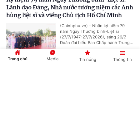
Lãnh đạo Đảng, Nhà nước tưởng niệm các Anh
hùng liệt sĩ và viếng Chủ tịch Hồ Chí Minh
(Chinhphu.vn) - Nhân kỷ niệm 79
năm Ngày Thương binh-Liệt sĩ
(27/7/1947-27/7/2026), sáng 26/7,
Đoàn đại biểu Ban Chấp hành Trung...
Trang chủ
Media
Tin nóng
Thông tin
Chủ tịch Quốc hội Campuchia sẽ thăm chính
Cổng TTĐT Chính phủ
English
中文
thức Việt Nam
(Chinhphu.vn) - Nhận lời mời của Chủ
tịch Quốc hội Trần Thanh Mẫn, Chủ
tịch Quốc hội Campuchia Samdech
Khuon Sudary sẽ thăm chính thức...
Chuyên mục
CHÍNH TRỊ
KINH TẾ
Thủ tướng Chính phủ phát động "Phong trào