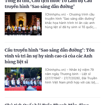
Tổng Bí thư, Chủ tịch nước Tô Lâm dự Cầu
truyền hình ‘Sao sáng dẫn đường’
(Chinhphu.vn) - Chương trình cầu
truyền hình "Sao sáng dẫn đường"
khắc họa hành trình tri ân các anh
hùng liệt sĩ đã hy sinh vì Tổ quốc,...
Cầu truyền hình ‘Sao sáng dẫn đường’: Tôn
vinh và tri ân sự hy sinh cao cả của các Anh
hùng liệt sĩ
(Chinhphu.vn) – Nhân kỷ niệm 79
năm ngày Thương binh - Liệt sĩ
(27/7/1947 - 27/7/2026), Đài Truyền
hình Việt Nam phối hợp với các bộ,...