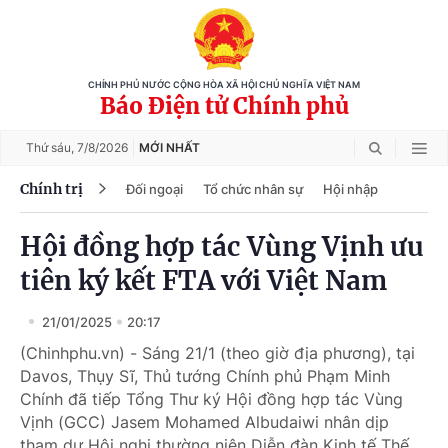
CHÍNH PHỦ NƯỚC CỘNG HÒA XÃ HỘI CHỦ NGHĨA VIỆT NAM
Báo Điện tử Chính phủ
Thứ sáu,
7/8/2026
MỚI NHẤT
Chính trị
Đối ngoại
Tổ chức nhân sự
Hội nhập
Hội đồng hợp tác Vùng Vịnh ưu
tiên ký kết FTA với Việt Nam
21/01/2025
20:17
(Chinhphu.vn) - Sáng 21/1 (theo giờ địa phương), tại
Davos, Thụy Sĩ, Thủ tướng Chính phủ Phạm Minh
Chính đã tiếp Tổng Thư ký Hội đồng hợp tác Vùng
Vịnh (GCC) Jasem Mohamed Albudaiwi nhân dịp
tham dự Hội nghị thường niên Diễn đàn Kinh tế Thế