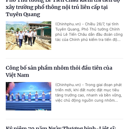
xây trường phổ thông nội trú liên cấp tại
Tuyên Quang
(Chinhphu.vn) - Chiều 26/7, tại tỉnh
Tuyên Quang, Phó Thủ tướng Chính
phủ Lê Tiến Châu dẫn đầu đoàn công
tác của Chính phủ kiểm tra tiến độ...
Công bố sản phẩm nhôm thỏi đầu tiên của
Việt Nam
(Chinhphu.vn) - Trong giai đoạn phát
triển mới, khi đất nước đặt mục tiêu
tăng trưởng cao, nhanh và bền vững,
việc chủ động nguồn cung nhôm...
Kỷ niệm 79 năm Ngày Thương binh-Liệt sĩ: