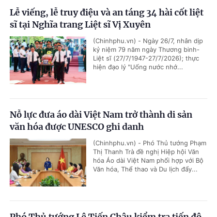
Lễ viếng, lễ truy điệu và an táng 34 hài cốt liệt
sĩ tại Nghĩa trang Liệt sĩ Vị Xuyên
(Chinhphu.vn) - Ngày 26/7, nhân dịp
kỷ niệm 79 năm ngày Thương binh-
Liệt sĩ (27/7/1947-27/7/2026); thực
hiện đạo lý "Uống nước nhớ...
Nỗ lực đưa áo dài Việt Nam trở thành di sản
văn hóa được UNESCO ghi danh
(Chinhphu.vn) - Phó Thủ tướng Phạm
Thị Thanh Trà đề nghị Hiệp hội Văn
hóa Áo dài Việt Nam phối hợp với Bộ
Văn hóa, Thể thao và Du lịch đẩy...
Phó Thủ tướng Lê Tiến Châu kiểm tra tiến độ