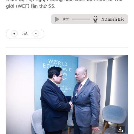
giới (WEF) lần thứ 55.
Nữ miền Bắc
0:00
aA