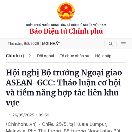
CHÍNH PHỦ NƯỚC CỘNG HÒA XÃ HỘI CHỦ NGHĨA VIỆT NAM
Báo Điện tử Chính phủ
Thứ năm,
6/8/2026
MỚI NHẤT
Chính trị
Đối ngoại
Tổ chức nhân sự
Hội nhập
Hội nghị Bộ trưởng Ngoại giao
ASEAN-GCC: Thảo luận cơ hội
và tiềm năng hợp tác liên khu
vực
26/05/2025
09:59
(Chinhphu.vn) - Chiều 25/5, tại Kuala Lumpur,
Malaysia, Phó Thủ tướng, Bộ trưởng Ngoại giao Bùi