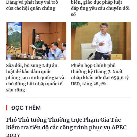
Đảng và phát huy vai trò
biến, giáo dục pháp luật
của các hội quần chúng
đáp ứng yêu cầu chuyển đổi
số
Sửa đổi, bổ sung 2 dự án
Phiên họp Chính phủ
luật để bảo đảm quốc
thường kỳ tháng 7: Xuất
phòng, an ninh quốc gia và
nhập khẩu ước đạt 659,6 tỷ
chủ động hội nhập quốc tế
USD, tăng 28,1%
sâu rộng
ĐỌC THÊM
Phó Thủ tướng Thường trực Phạm Gia Túc
kiểm tra tiến độ các công trình phục vụ APEC
2027