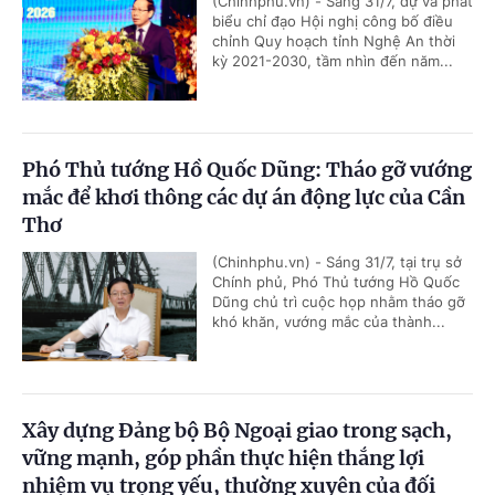
(Chinhphu.vn) - Sáng 31/7, dự và phát
biểu chỉ đạo Hội nghị công bố điều
chỉnh Quy hoạch tỉnh Nghệ An thời
kỳ 2021-2030, tầm nhìn đến năm...
Phó Thủ tướng Hồ Quốc Dũng: Tháo gỡ vướng
mắc để khơi thông các dự án động lực của Cần
Thơ
(Chinhphu.vn) - Sáng 31/7, tại trụ sở
Chính phủ, Phó Thủ tướng Hồ Quốc
Dũng chủ trì cuộc họp nhằm tháo gỡ
khó khăn, vướng mắc của thành...
Xây dựng Đảng bộ Bộ Ngoại giao trong sạch,
vững mạnh, góp phần thực hiện thắng lợi
nhiệm vụ trọng yếu, thường xuyên của đối