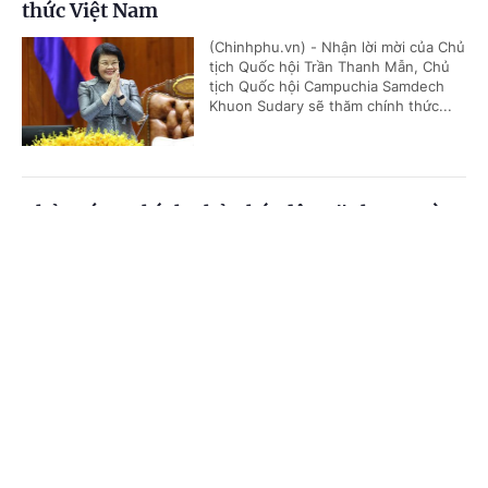
thức Việt Nam
(Chinhphu.vn) - Nhận lời mời của Chủ
tịch Quốc hội Trần Thanh Mẫn, Chủ
tịch Quốc hội Campuchia Samdech
Khuon Sudary sẽ thăm chính thức...
Thủ tướng Chính phủ phát động "Phong trào
đẩy mạnh chăm lo người có công với cách
Cổng TTĐT Chính phủ
English
中文
mạng"
Trang chủ
Media
Tin nóng
Thông tin
(Chinhphu.vn) - Sáng 23/7, tại Hà
Nội, Thủ tướng Chính phủ Lê Minh
Hưng dự Hội nghị tri ân người có
công với cách mạng toàn quốc năm...
Chuyên mục
CHÍNH TRỊ
KINH TẾ
Thủ tướng Lê Minh Hưng: Sự hy sinh của các