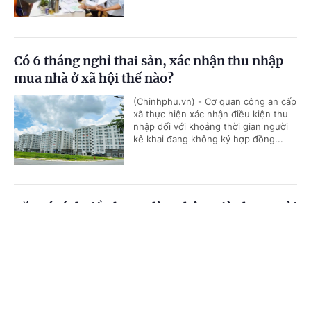
Có 6 tháng nghỉ thai sản, xác nhận thu nhập
mua nhà ở xã hội thế nào?
(Chinhphu.vn) - Cơ quan công an cấp
xã thực hiện xác nhận điều kiện thu
nhập đối với khoảng thời gian người
kê khai đang không ký hợp đồng...
Căn cứ tính tiền lương làm thêm giờ cho người
lao động
Cổng TTĐT Chính phủ
English
中文
(Chinhphu.vn) - Bà Nguyễn Thị Loan
(Bắc Ninh) là nhân viên tại một công
Trang chủ
Media
Tin nóng
Thông tin
ty sản xuất. Công ty thỏa thuận với
người lao động mức lương tổng...