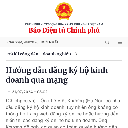
CHÍNH PHỦ NƯỚC CỘNG HÒA XÃ HỘI CHỦ NGHĨA VIỆT NAM
Báo Điện tử Chính phủ
Chủ nhật,
9/8/2026
MỚI NHẤT
Trả lời công dân - doanh nghiệp
Hướng dẫn đăng ký hộ kinh
doanh qua mạng
31/07/2024
08:02
(Chinhphu.vn) - Ông Lê Việt Khương (Hà Nội) có nhu
cầu đăng ký hộ kinh doanh, tuy nhiên ông không có
thông tin trang web đăng ký online hoặc hướng dẫn
hiển thị các đăng ký online hộ kinh doanh. Ông
Khương đề nghị cơ quan có thẩm quyền hướng dẫn.