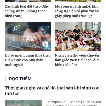
Xác định loại đất theo Giấy
Mở rộng ngành nghề, khu
chứng nhận, không theo
công nghiệp có phải xin lại
hiện trạng
giấy phép môi trường?
Hồ sơ miễn, giảm thuế theo
Nhân viên thư viện chuyển
Hiệp định cho nhà thầu
làm giáo viên tiểu học, điều
nước ngoài
kiện thế nào?
ĐỌC THÊM
Thời gian nghỉ và chế độ thai sản khi sinh con
thứ hai
(Chinhphu.vn) - Bà Lâm Lê (Bắc Ninh)