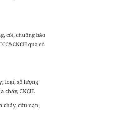
g, còi, chuông báo
t PCCC&CNCH qua số
; loại, số lượng
ữa cháy, CNCH.
a cháy, cứu nạn,