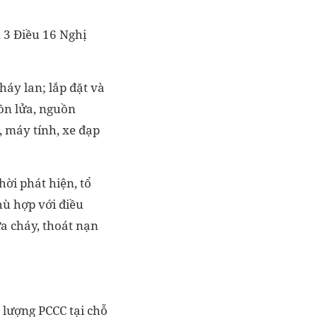
 3 Điều 16 Nghị
háy lan; lắp đặt và
uồn lửa, nguồn
i, máy tính, xe đạp
hời phát hiện, tổ
hù hợp với điều
a cháy, thoát nạn
c lượng PCCC tại chỗ