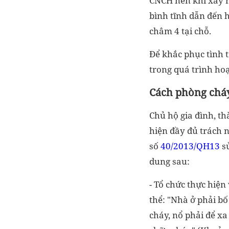
CNCH nên khi xảy r
bình tĩnh dẫn đến 
châm 4 tại chỗ.
Để khắc phục tình 
trong quá trình hoạ
Cách phòng chá
Chủ hộ gia đình, th
hiện đầy đủ trách 
số
40/2013/QH13
sử
dung sau:
- Tổ chức thực hiện
thể: "Nhà ở phải bố
cháy, nổ phải để xa