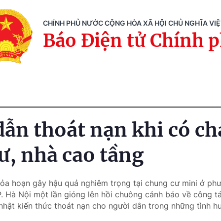
CHÍNH PHỦ NƯỚC CỘNG HÒA XÃ HỘI CHỦ NGHĨA VI
Báo Điện tử Chính 
ẫn thoát nạn khi có ch
ư, nhà cao tầng
hỏa hoạn gây hậu quả nghiêm trọng tại chung cư mini ở ph
. Hà Nội một lần gióng lên hồi chuông cảnh báo về công t
nhật kiến thức thoát nạn cho người dân trong những tình h