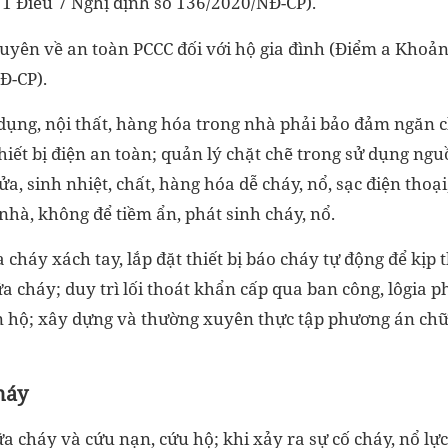
1 Điều 7 Nghị định số 136/2020/NĐ-CP).
xuyên về an toàn PCCC đối với hộ gia đình (Điểm a Khoản
Đ-CP).
t dụng, nội thất, hàng hóa trong nhà phải bảo đảm ngăn c
hiết bị điện an toàn; quản lý chặt chẽ trong sử dụng ng
 lửa, sinh nhiệt, chất, hàng hóa dễ cháy, nổ, sạc điện thoạ
nhà, không để tiềm ẩn, phát sinh cháy, nổ.
 cháy xách tay, lắp đặt thiết bị báo cháy tự động để kịp t
a cháy; duy trì lối thoát khẩn cấp qua ban công, lôgia p
ăn hộ; xây dựng và thường xuyên thực tập phương án chữ
háy
ữa cháy và cứu nạn, cứu hộ; khi xảy ra sự cố cháy, nổ lự