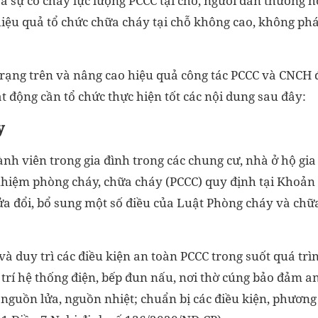
a sự cố cháy lực lượng PCCC tại chỗ, người dân thường 
hiệu quả tổ chức chữa cháy tại chỗ không cao, không p
trạng trên và nâng cao hiệu quả công tác PCCC và CNCH 
t động cần tổ chức thực hiện tốt các nội dung sau đây:
y
ành viên trong gia đình trong các chung cư, nhà ở hộ gia
nhiệm phòng cháy, chữa cháy (PCCC) quy định tại Khoản 
a đổi, bổ sung một số điều của Luật Phòng cháy và chữa
 và duy trì các điều kiện an toàn PCCC trong suốt quá trì
 trí hệ thống điện, bếp đun nấu, nơi thờ cúng bảo đảm an
 nguồn lửa, nguồn nhiệt; chuẩn bị các điều kiện, phương