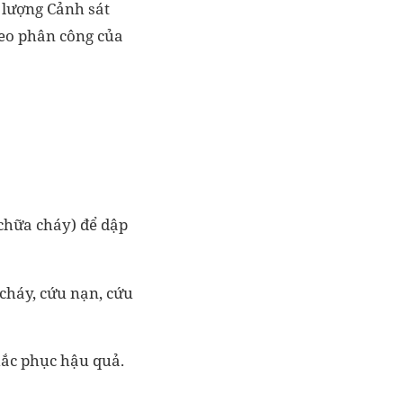
c lượng Cảnh sát
heo phân công của
 chữa cháy) để dập
cháy, cứu nạn, cứu
hắc phục hậu quả.