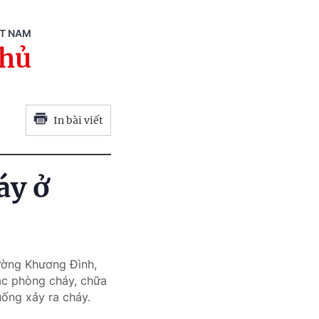
ỆT NAM
phủ
In bài viết
áy ở
ường Khương Đình,
ác phòng cháy, chữa
uống xảy ra cháy.