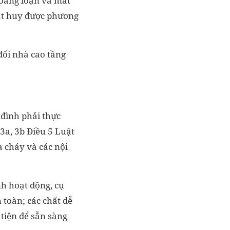
hoảng loạn và mất
hát huy được phương
đối nhà cao tầng
 đình phải thực
3a, 3b Điều 5 Luật
 cháy và các nội
nh hoạt động, cụ
 toàn; các chất dễ
 tiện để sẵn sàng