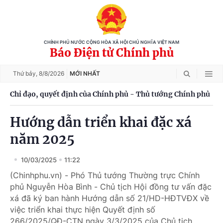
CHÍNH PHỦ NƯỚC CỘNG HÒA XÃ HỘI CHỦ NGHĨA VIỆT NAM
Báo Điện tử Chính phủ
Thứ bảy,
8/8/2026
MỚI NHẤT
Chỉ đạo, quyết định của Chính phủ - Thủ tướng Chính phủ
Hướng dẫn triển khai đặc xá
năm 2025
10/03/2025
11:22
(Chinhphu.vn) - Phó Thủ tướng Thường trực Chính
phủ Nguyễn Hòa Bình - Chủ tịch Hội đồng tư vấn đặc
xá đã ký ban hành Hướng dẫn số 21/HD-HĐTVĐX về
việc triển khai thực hiện Quyết định số
266/2025/QĐ-CTN ngày 3/3/2025 của Chủ tịch