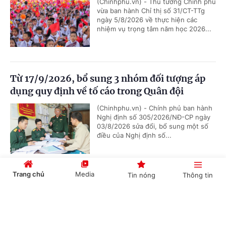
(Chinhphu.vn) - Thủ tướng Chính phủ
vừa ban hành Chỉ thị số 31/CT-TTg
ngày 5/8/2026 về thực hiện các
nhiệm vụ trọng tâm năm học 2026...
Từ 17/9/2026, bổ sung 3 nhóm đối tượng áp
dụng quy định về tố cáo trong Quân đội
(Chinhphu.vn) - Chính phủ ban hành
Nghị định số 305/2026/NĐ-CP ngày
03/8/2026 sửa đổi, bổ sung một số
điều của Nghị định số...
Trang chủ
Media
Tin nóng
Thông tin
Chức năng, nhiệm vụ, cơ cấu tổ chức mới của
Bộ Ngoại giao
Cổng TTĐT Chính phủ
English
中文
(Chinhphu.vn) - Chính phủ ban hành
Nghị định số 306/2026/NĐ-CP quy