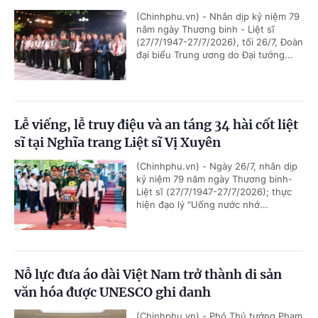
(Chinhphu.vn) - Nhân dịp kỷ niệm 79
năm ngày Thương binh - Liệt sĩ
(27/7/1947-27/7/2026), tối 26/7, Đoàn
đại biểu Trung ương do Đại tướng...
Lễ viếng, lễ truy điệu và an táng 34 hài cốt liệt
sĩ tại Nghĩa trang Liệt sĩ Vị Xuyên
(Chinhphu.vn) - Ngày 26/7, nhân dịp
kỷ niệm 79 năm ngày Thương binh-
Liệt sĩ (27/7/1947-27/7/2026); thực
hiện đạo lý "Uống nước nhớ...
Nỗ lực đưa áo dài Việt Nam trở thành di sản
văn hóa được UNESCO ghi danh
(Chinhphu.vn) - Phó Thủ tướng Phạm