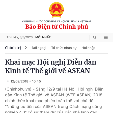
CHÍNH PHỦ NƯỚC CỘNG HÒA XÃ HỘI CHỦ NGHĨA VIỆT NAM
Báo Điện tử Chính phủ
Thứ bảy,
8/8/2026
MỚI NHẤT
Chính trị
Đối ngoại
Tổ chức nhân sự
Hội nhập
Khai mạc Hội nghị Diễn đàn
Kinh tế Thế giới về ASEAN
12/09/2018
10:45
(Chinhphu.vn) - Sáng 12/9 tại Hà Nội, Hội nghị Diễn
đàn Kinh tế Thế giới về ASEAN (WEF ASEAN) 2018
chính thức khai mạc phiên toàn thể với chủ đề
"Những ưu tiên của ASEAN trong Cách mạng công
nghiệp 4.0" có sự tham dự của các nhà lãnh đạo