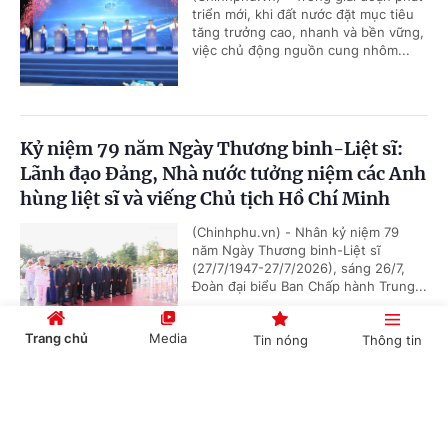
triển mới, khi đất nước đặt mục tiêu
tăng trưởng cao, nhanh và bền vững,
việc chủ động nguồn cung nhôm...
Kỷ niệm 79 năm Ngày Thương binh-Liệt sĩ:
Lãnh đạo Đảng, Nhà nước tưởng niệm các Anh
hùng liệt sĩ và viếng Chủ tịch Hồ Chí Minh
(Chinhphu.vn) - Nhân kỷ niệm 79
năm Ngày Thương binh-Liệt sĩ
(27/7/1947-27/7/2026), sáng 26/7,
Đoàn đại biểu Ban Chấp hành Trung...
Trang chủ
Media
Tin nóng
Thông tin
Chủ tịch Quốc hội Campuchia sẽ thăm chính
Cổng TTĐT Chính phủ
English
中文
thức Việt Nam
(Chinhphu.vn) - Nhận lời mời của Chủ