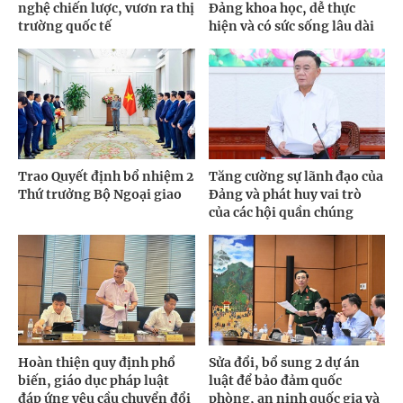
nghệ chiến lược, vươn ra thị
Đảng khoa học, dễ thực
trường quốc tế
hiện và có sức sống lâu dài
Trao Quyết định bổ nhiệm 2
Tăng cường sự lãnh đạo của
Thứ trưởng Bộ Ngoại giao
Đảng và phát huy vai trò
của các hội quần chúng
Hoàn thiện quy định phổ
Sửa đổi, bổ sung 2 dự án
biến, giáo dục pháp luật
luật để bảo đảm quốc
đáp ứng yêu cầu chuyển đổi
phòng, an ninh quốc gia và