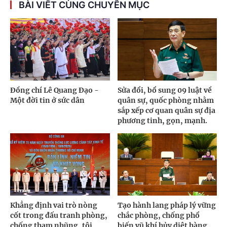
BÀI VIẾT CÙNG CHUYÊN MỤC
Đồng chí Lê Quang Đạo -
Sửa đổi, bổ sung 09 luật về
Một đời tin ở sức dân
quân sự, quốc phòng nhằm
sắp xếp cơ quan quân sự địa
phương tinh, gọn, mạnh.
Khẳng định vai trò nòng
Tạo hành lang pháp lý vững
cốt trong đấu tranh phòng,
chắc phòng, chống phổ
chống tham nhũng, tội
biến vũ khí hủy diệt hàng