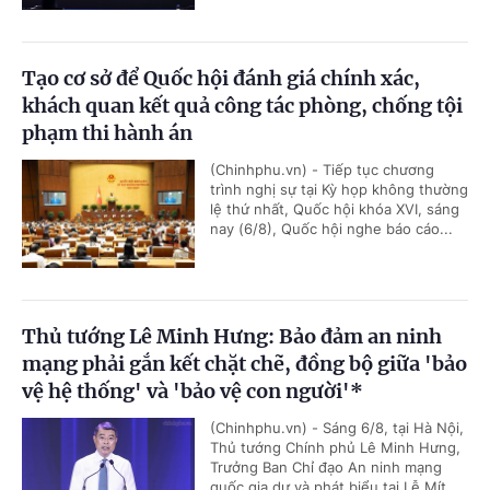
Tạo cơ sở để Quốc hội đánh giá chính xác,
khách quan kết quả công tác phòng, chống tội
phạm thi hành án
(Chinhphu.vn) - Tiếp tục chương
trình nghị sự tại Kỳ họp không thường
lệ thứ nhất, Quốc hội khóa XVI, sáng
nay (6/8), Quốc hội nghe báo cáo...
Thủ tướng Lê Minh Hưng: Bảo đảm an ninh
mạng phải gắn kết chặt chẽ, đồng bộ giữa 'bảo
vệ hệ thống' và 'bảo vệ con người'*
(Chinhphu.vn) - Sáng 6/8, tại Hà Nội,
Thủ tướng Chính phủ Lê Minh Hưng,
Trưởng Ban Chỉ đạo An ninh mạng
quốc gia dự và phát biểu tại Lễ Mít...