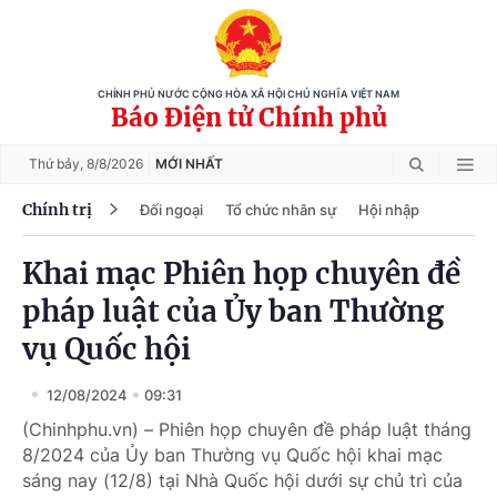
CHÍNH PHỦ NƯỚC CỘNG HÒA XÃ HỘI CHỦ NGHĨA VIỆT NAM
Báo Điện tử Chính phủ
Thứ bảy,
8/8/2026
MỚI NHẤT
Chính trị
Đối ngoại
Tổ chức nhân sự
Hội nhập
Khai mạc Phiên họp chuyên đề
pháp luật của Ủy ban Thường
vụ Quốc hội
12/08/2024
09:31
(Chinhphu.vn) – Phiên họp chuyên đề pháp luật tháng
8/2024 của Ủy ban Thường vụ Quốc hội khai mạc
sáng nay (12/8) tại Nhà Quốc hội dưới sự chủ trì của