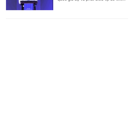
Toàn văn phát biểu của Thường trực Ban Bí
Cổng TTĐT Chính phủ
English
中文
thư Trần Cẩm Tú tại Phiên họp toàn thể về đối
ngoại Đảng và đối ngoại nhân dân
Trang chủ
Media
Tin nóng
Thông tin
(Chinhphu.vn) - Sáng 5/8, tại Hà Nội,
trong khuôn khổ Hội nghị Ngoại giao
lần thứ 33, Ủy viên Bộ Chính trị,
Chuyên mục
Thường trực Ban Bí thư Trần Cẩm...
CHÍNH TRỊ
KINH TẾ
Thường trực Ban Bí thư Trần Cẩm Tú tiếp Đại
VĂN HÓA
XÃ HỘI
sứ Singapore
KHOA GIÁO
QUỐC TẾ
(Chinhphu.vn) - Ngày 5/8, tại Trụ sở
Trung ương Đảng, đồng chí Trần Cẩm
GÓP Ý HIẾN KẾ
Tú, Ủy viên Bộ Chính trị, Thường trực
Ban Bí thư đã tiếp Đại sứ Singapore...