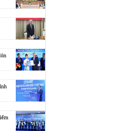
đón
ính
điểm