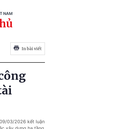
ỆT NAM
phủ
In bài viết
 công
tài
09/03/2026 kết luận
ệc xây dựng hạ tầng