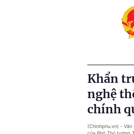
Khẩn tr
nghệ th
chính q
(Chinhphu.vn) - Vă
của Phó Thủ tướng T