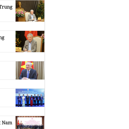
 Trung
ng
ệt Nam