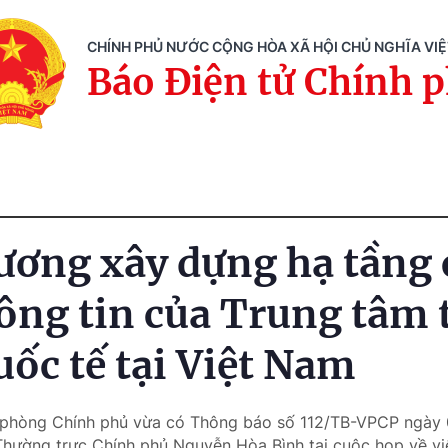
CHÍNH PHỦ NƯỚC CỘNG HÒA XÃ HỘI CHỦ NGHĨA VI
Báo Điện tử Chính 
ương xây dựng hạ tầng
ông tin của Trung tâm 
uốc tế tại Việt Nam
n phòng Chính phủ vừa có Thông báo số 112/TB-VPCP ngày 
hường trực Chính phủ Nguyễn Hòa Bình tại cuộc họp về vi