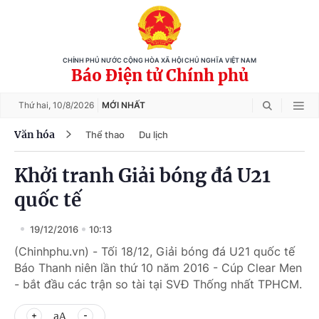
CHÍNH PHỦ NƯỚC CỘNG HÒA XÃ HỘI CHỦ NGHĨA VIỆT NAM
Báo Điện tử Chính phủ
Thứ hai,
10/8/2026
MỚI NHẤT
Văn hóa
Thể thao
Du lịch
Khởi tranh Giải bóng đá U21
quốc tế
19/12/2016
10:13
(Chinhphu.vn) - Tối 18/12, Giải bóng đá U21 quốc tế
Báo Thanh niên lần thứ 10 năm 2016 - Cúp Clear Men
- bắt đầu các trận so tài tại SVĐ Thống nhất TPHCM.
aA