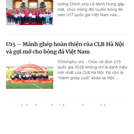
tướng Chính phủ Lê Minh Hưng gặp
mặt, chúc mừng đội tuyển bóng đá
nam U17 quốc gia Việt Nam vừa...
U15 – Mảnh ghép hoàn thiện của CLB Hà Nội
và gợi mở cho bóng đá Việt Nam
(Chinhphu.vn) - Chức vô địch U15
quốc gia 2026 không chỉ là danh hiệu
mới nhất của CLB Hà Nội. Đó còn là
“mảnh ghép cuối” khép lại một...
VTV phát sóng toàn bộ 104 trận World Cup
2026
Cổng TTĐT Chính phủ
English
中文
(Chinhphu.vn) - VTV phát sóng toàn
bộ 104 trận World Cup 2026 phát
Trang chủ
Media
Tin nóng
Thông tin