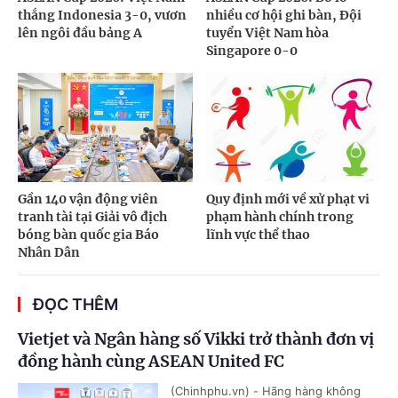
thắng Indonesia 3-0, vươn
nhiều cơ hội ghi bàn, Đội
lên ngôi đầu bảng A
tuyển Việt Nam hòa
Singapore 0-0
Gần 140 vận động viên
Quy định mới về xử phạt vi
tranh tài tại Giải vô địch
phạm hành chính trong
bóng bàn quốc gia Báo
lĩnh vực thể thao
Nhân Dân
ĐỌC THÊM
Vietjet và Ngân hàng số Vikki trở thành đơn vị
đồng hành cùng ASEAN United FC
(Chinhphu.vn) - Hãng hàng không