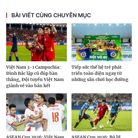
BÀI VIẾT CÙNG CHUYÊN MỤC
Việt Nam 3-1 Campuchia:
Tiếp sức thế hệ trẻ phát
Đình Bắc lập cú đúp bàn
triển toàn diện ngay từ
thắng, Đội tuyển Việt Nam
những sân chơi học đường
giành vé vào bán kết
ASEAN Cup 2026: Việt Nam
ASEAN Cup 2026: Bỏ lỡ