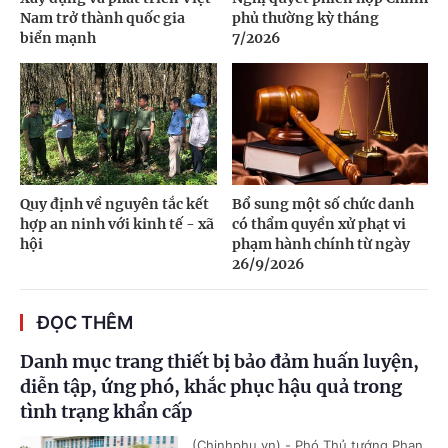
Nam trở thành quốc gia
phủ thường kỳ tháng
biển mạnh
7/2026
Quy định về nguyên tắc kết
Bổ sung một số chức danh
hợp an ninh với kinh tế - xã
có thẩm quyền xử phạt vi
hội
phạm hành chính từ ngày
26/9/2026
ĐỌC THÊM
Danh mục trang thiết bị bảo đảm huấn luyện,
diễn tập, ứng phó, khắc phục hậu quả trong
tình trạng khẩn cấp
(Chinhphu.vn) - Phó Thủ tướng Phan