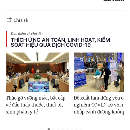
Chia sẻ
Đọc thêm về chủ đề:
THÍCH ỨNG AN TOÀN, LINH HOẠT, KIỂM
SOÁT HIỆU QUẢ DỊCH COVID-19
Tháo gỡ vướng mắc, bất cập
Đề xuất tạm dừng yêu cầu 
về đấu thầu thuốc, thiết bị,
nghiệm COVID-19 với ngư
sinh phẩm y tế
nhập cảnh đường không