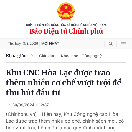
CHÍNH PHỦ NƯỚC CỘNG HÒA XÃ HỘI CHỦ NGHĨA VIỆT NAM
Báo Điện tử Chính phủ
Thứ bảy,
8/8/2026
MỚI NHẤT
Khoa giáo
Giáo dục
Khoa học - Công nghệ
Khu CNC Hòa Lạc được trao
thêm nhiều cơ chế vượt trội để
thu hút đầu tư
30/09/2024
12:37
(Chinhphu.vn) - Hiện nay, Khu Công nghệ cao Hòa
Lạc được trao thêm nhiều cơ chế, chính sách mới, có
tính vượt trội, tiêu biểu là các quy định mới trong