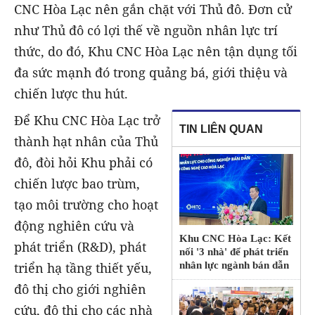
CNC Hòa Lạc nên gắn chặt với Thủ đô. Đơn cử
như Thủ đô có lợi thế về nguồn nhân lực trí
thức, do đó, Khu CNC Hòa Lạc nên tận dụng tối
đa sức mạnh đó trong quảng bá, giới thiệu và
chiến lược thu hút.
Để Khu CNC Hòa Lạc trở
TIN LIÊN QUAN
thành hạt nhân của Thủ
đô, đòi hỏi Khu phải có
chiến lược bao trùm,
tạo môi trường cho hoạt
động nghiên cứu và
Khu CNC Hòa Lạc: Kết
phát triển (R&D), phát
nối '3 nhà' để phát triển
triển hạ tầng thiết yếu,
nhân lực ngành bán dẫn
đô thị cho giới nghiên
cứu, đô thị cho các nhà