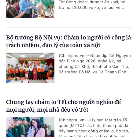
Tết Công đoàn” được triển khai, hỗ
trợ hơn 20.000 vé xe, vé tàu, vé...
Bộ trưởng Bộ Nội vụ: Chăm lo người có công là
trách nhiệm, đạo lý của toàn xã hội
(Chinhphu.vn) - Nhân dịp Tết Nguyên
đán Bính Ngọ 2026, ngày 1/2, tại
phường Cái Khế, thành phố Cần Thơ,
Bộ trưởng Bộ Nội vụ Đỗ Thanh Bình...
Chung tay chăm lo Tết cho người nghèo để
mọi người, mọi nhà đều có Tết
(Chinhphu.vn) - Ủy ban Mặt trận Tổ
quốc (MTTQ) các tỉnh, thành phố đã
đẩy mạnh hoạt động chăm lo, hỗ trợ,
tặng quà Tết cho các hộ nghèo, hộ...