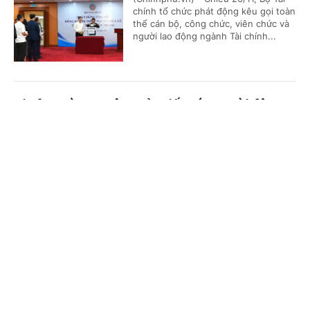
chính tổ chức phát động kêu gọi toàn
thể cán bộ, công chức, viên chức và
người lao động ngành Tài chính...
Vietlott và Cục Công sản tiếp sức người dân
Khánh Hòa vượt khó sau bão lũ
Cổng TTĐT Chính phủ
English
中文
(Chinhphu.vn) - Ngày 24/11, Cục
Quản lý Công sản (thuộc Bộ Tài
Trang chủ
Media
Tin nóng
Thông tin
chính) và Công ty Xổ số điện toán
Việt Nam (Vietlott) đã trao 500...
Chuyên mục
Phân bổ 80 tỷ đồng hỗ trợ 4 tỉnh khắc phục
CHÍNH TRỊ
KINH TẾ
hậu quả mưa lũ
VĂN HÓA
XÃ HỘI
(Chinhphu.vn ) - Ngày 22/11, Ban Vận
động Cứu trợ Trung ương-Ủy ban