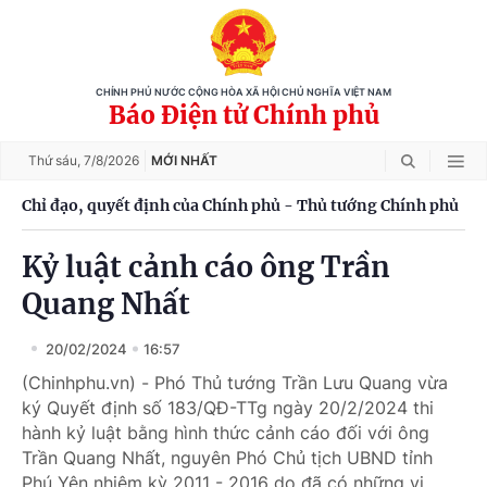
CHÍNH PHỦ NƯỚC CỘNG HÒA XÃ HỘI CHỦ NGHĨA VIỆT NAM
Báo Điện tử Chính phủ
Thứ sáu,
7/8/2026
MỚI NHẤT
Chỉ đạo, quyết định của Chính phủ - Thủ tướng Chính phủ
Kỷ luật cảnh cáo ông Trần
Quang Nhất
20/02/2024
16:57
(Chinhphu.vn) - Phó Thủ tướng Trần Lưu Quang vừa
ký Quyết định số 183/QĐ-TTg ngày 20/2/2024 thi
hành kỷ luật bằng hình thức cảnh cáo đối với ông
Trần Quang Nhất, nguyên Phó Chủ tịch UBND tỉnh
Phú Yên nhiệm kỳ 2011 - 2016 do đã có những vi