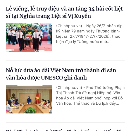
Lễ viếng, lễ truy điệu và an táng 34 hài cốt liệt
sĩ tại Nghĩa trang Liệt sĩ Vị Xuyên
(Chinhphu.vn) - Ngày 26/7, nhân dịp
kỷ niệm 79 năm ngày Thương binh-
Liệt sĩ (27/7/1947-27/7/2026); thực
hiện đạo lý "Uống nước nhớ...
Nỗ lực đưa áo dài Việt Nam trở thành di sản
văn hóa được UNESCO ghi danh
(Chinhphu.vn) - Phó Thủ tướng Phạm
Thị Thanh Trà đề nghị Hiệp hội Văn
hóa Áo dài Việt Nam phối hợp với Bộ
Văn hóa, Thể thao và Du lịch đẩy...