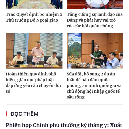
Trao Quyết định bổ nhiệm 2
Tăng cường sự lãnh đạo của
Thứ trưởng Bộ Ngoại giao
Đảng và phát huy vai trò
của các hội quần chúng
Hoàn thiện quy định phổ
Sửa đổi, bổ sung 2 dự án
biến, giáo dục pháp luật
luật để bảo đảm quốc
đáp ứng yêu cầu chuyển đổi
phòng, an ninh quốc gia và
số
chủ động hội nhập quốc tế
sâu rộng
ĐỌC THÊM
Phiên họp Chính phủ thường kỳ tháng 7: Xuất