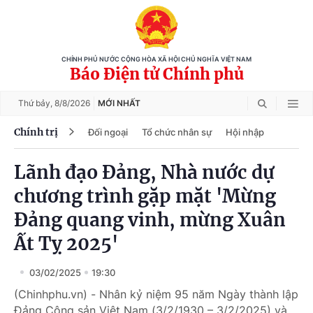
CHÍNH PHỦ NƯỚC CỘNG HÒA XÃ HỘI CHỦ NGHĨA VIỆT NAM
Báo Điện tử Chính phủ
Thứ bảy,
8/8/2026
MỚI NHẤT
Chính trị
Đối ngoại
Tổ chức nhân sự
Hội nhập
Lãnh đạo Đảng, Nhà nước dự
chương trình gặp mặt 'Mừng
Đảng quang vinh, mừng Xuân
Ất Tỵ 2025'
03/02/2025
19:30
(Chinhphu.vn) - Nhân kỷ niệm 95 năm Ngày thành lập
Đảng Cộng sản Việt Nam (3/2/1930 – 3/2/2025) và