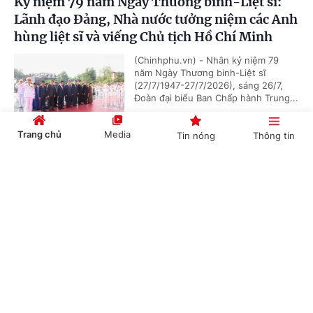
Kỷ niệm 79 năm Ngày Thương binh-Liệt sĩ:
Lãnh đạo Đảng, Nhà nước tưởng niệm các Anh
hùng liệt sĩ và viếng Chủ tịch Hồ Chí Minh
(Chinhphu.vn) - Nhân kỷ niệm 79
năm Ngày Thương binh-Liệt sĩ
(27/7/1947-27/7/2026), sáng 26/7,
Đoàn đại biểu Ban Chấp hành Trung...
Trang chủ
Media
Tin nóng
Thông tin
Chủ tịch Quốc hội Campuchia sẽ thăm chính
Cổng TTĐT Chính phủ
English
中文
thức Việt Nam
(Chinhphu.vn) - Nhận lời mời của Chủ
tịch Quốc hội Trần Thanh Mẫn, Chủ
tịch Quốc hội Campuchia Samdech
Khuon Sudary sẽ thăm chính thức...
Chuyên mục
CHÍNH TRỊ
KINH TẾ