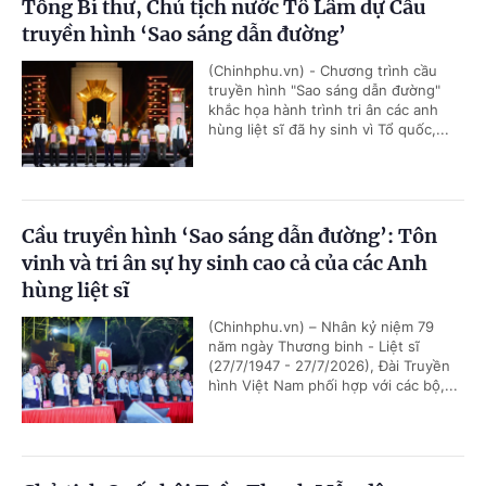
Tổng Bí thư, Chủ tịch nước Tô Lâm dự Cầu
truyền hình ‘Sao sáng dẫn đường’
(Chinhphu.vn) - Chương trình cầu
truyền hình "Sao sáng dẫn đường"
khắc họa hành trình tri ân các anh
hùng liệt sĩ đã hy sinh vì Tổ quốc,...
Cầu truyền hình ‘Sao sáng dẫn đường’: Tôn
vinh và tri ân sự hy sinh cao cả của các Anh
hùng liệt sĩ
(Chinhphu.vn) – Nhân kỷ niệm 79
năm ngày Thương binh - Liệt sĩ
(27/7/1947 - 27/7/2026), Đài Truyền
hình Việt Nam phối hợp với các bộ,...