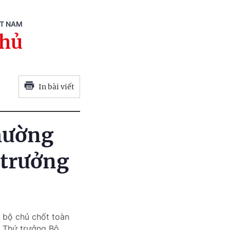
ỆT NAM
phủ
In bài viết
hường
 trưởng
n bộ chủ chốt toàn
à Thứ trưởng Bộ