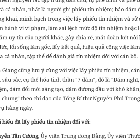
và cá nhân, nhất là người ghi phiếu tín nhiệm; bảo đảm
g khai, minh bạch trong việc lấy phiếu tín nhiệm và sử 
m hành vi vi phạm, làm sai lệch mức độ tín nhiệm hoặc l
ảm uy tín của người khác, gây chia rẽ, mất đoàn kết nội
 đức, lối sống làm gốc, lấy kết quả, hiệu quả công việc là
 cá nhân, tập thể để đánh giá tín nhiệm đối với cán bộ.
Giang cũng lưu ý cùng với việc lấy phiếu tín nhiệm, cán 
 sâu sắc, cụ thể hóa tinh thần "7 dám", đó là "Dám nghĩ
ệm, dám đổi mới sáng tạo, dám đương đầu với khó khăn
h chung" theo chỉ đạo của Tổng Bí thư Nguyễn Phú Trọng
vụ hằng ngày.
i biểu đã lấy phiếu tín nhiệm đối với:
uyễn Tân Cương
, Ủy viên Trung ương Đảng, Ủy viên Th