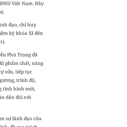
g QĐND Việt Nam. Đây
ộ.
ãnh đạo, chỉ huy
hiệm kỳ khóa XI đến
rị.
yễn Phú Trọng đã
đủ phẩm chất, năng
ự sửa, tiếp tục
gương, trình độ,
 tình hình mới,
ân dân đối với
ảm sự lãnh đạo của
ình, đề cao trách