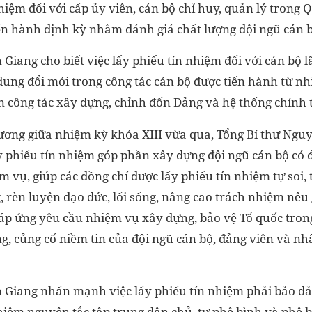
nhiệm đối với cấp ủy viên, cán bộ chỉ huy, quản lý tron
iến hành định kỳ nhằm đánh giá chất lượng đội ngũ cán b
Giang cho biết việc lấy phiếu tín nhiệm đối với cán bộ l
 dung đổi mới trong công tác cán bộ được tiến hành từ n
 công tác xây dựng, chỉnh đốn Đảng và hệ thống chính t
 ương giữa nhiệm kỳ khóa XIII vừa qua, Tổng Bí thư Ngu
 phiếu tín nhiệm góp phần xây dựng đội ngũ cán bộ có 
 vụ, giúp các đồng chí được lấy phiếu tín nhiệm tự soi, t
 rèn luyện đạo đức, lối sống, nâng cao trách nhiệm nêu 
đáp ứng yêu cầu nhiệm vụ xây dựng, bảo vệ Tổ quốc trong
, củng cố niềm tin của đội ngũ cán bộ, đảng viên và nh
 Giang nhấn mạnh việc lấy phiếu tín nhiệm phải bảo đ
iêm nguyên tắc tập trung dân chủ, tự phê bình và phê b