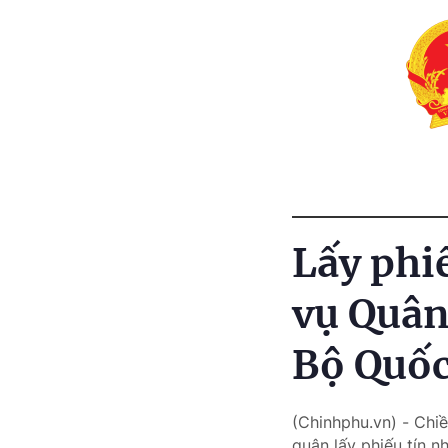
Lấy phi
vụ Quân
Bộ Quố
(Chinhphu.vn) - Chiề
quân lấy phiếu tín 