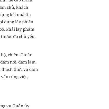
 dân chủ, khách
dụng kết quả tín
ợi dụng lấy phiếu
 bộ. Phải lấy phẩm
m thước đo chủ yếu,
bộ, chiến sĩ toàn
, dám nói, dám làm,
, thách thức và dám
 vào công việc,
ường vụ Quân ủy