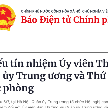
CHÍNH PHỦ NƯỚC CỘNG HÒA XÃ HỘI CHỦ NGHĨA VI
Báo Điện tử Chính 
ếu tín nhiệm Ủy viên T
 ủy Trung ương và Thứ
c phòng
u 6/7, tại Hà Nội, Quân ủy Trung ương tổ chức Hội nghị cá
nhiệm đối với Ủy viên Ban Thường vụ Quân ủy Trung ương v