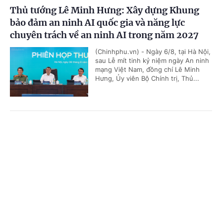
Thủ tướng Lê Minh Hưng: Xây dựng Khung
bảo đảm an ninh AI quốc gia và năng lực
chuyên trách về an ninh AI trong năm 2027
(Chinhphu.vn) - Ngày 6/8, tại Hà Nội,
sau Lễ mít tinh kỷ niệm ngày An ninh
mạng Việt Nam, đồng chí Lê Minh
Hưng, Ủy viên Bộ Chính trị, Thủ...
Tổng Bí thư, Chủ tịch nước: Phải đổi mới công
Cổng TTĐT Chính phủ
English
中文
tác quy hoạch và tổ chức phát triển hạ tầng
Trang chủ
Media
Tin nóng
Thông tin
(Chinhphu.vn) - Sáng 6/8, tại Trụ sở
Trung ương Đảng, Tổng Bí thư, Chủ
tịch nước Tô Lâm chủ trì buổi làm việc
với Đảng ủy Chính phủ và các cơ...
Chuyên mục