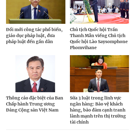
Đổi mới công tác phổ biến,
Chủ tịch Quốc hội Trần
giáo dục pháp luật, đưa
Thanh Mẫn viếng Chủ tịch
pháp luật đến gần dân
Quốc hội Lào Saysomphone
Phomvihane
Thông cáo đặc biệt của Ban
Sửa 3 luật trong lĩnh vực
Chấp hành Trung ương
ngân hàng: Bảo vệ khách
Đảng Cộng sản Việt Nam
hàng, bảo đảm cạnh tranh
lành mạnh trên thị trường
tài chính