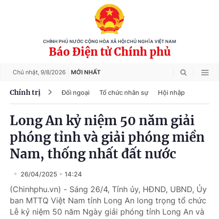
CHÍNH PHỦ NƯỚC CỘNG HÒA XÃ HỘI CHỦ NGHĨA VIỆT NAM
Báo Điện tử Chính phủ
Chủ nhật,
9/8/2026
MỚI NHẤT
Chính trị
Đối ngoại
Tổ chức nhân sự
Hội nhập
Long An kỷ niệm 50 năm giải
phóng tỉnh và giải phóng miền
Nam, thống nhất đất nước
26/04/2025
14:24
(Chinhphu.vn) - Sáng 26/4, Tỉnh ủy, HĐND, UBND, Ủy
ban MTTQ Việt Nam tỉnh Long An long trọng tổ chức
Lễ kỷ niệm 50 năm Ngày giải phóng tỉnh Long An và