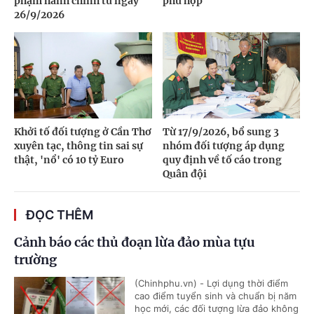
phạm hành chính từ ngày
phù hợp
26/9/2026
Khởi tố đối tượng ở Cần Thơ
Từ 17/9/2026, bổ sung 3
xuyên tạc, thông tin sai sự
nhóm đối tượng áp dụng
thật, 'nổ' có 10 tỷ Euro
quy định về tố cáo trong
Quân đội
ĐỌC THÊM
Cảnh báo các thủ đoạn lừa đảo mùa tựu
trường
(Chinhphu.vn) - Lợi dụng thời điểm
cao điểm tuyển sinh và chuẩn bị năm
học mới, các đối tượng lừa đảo không