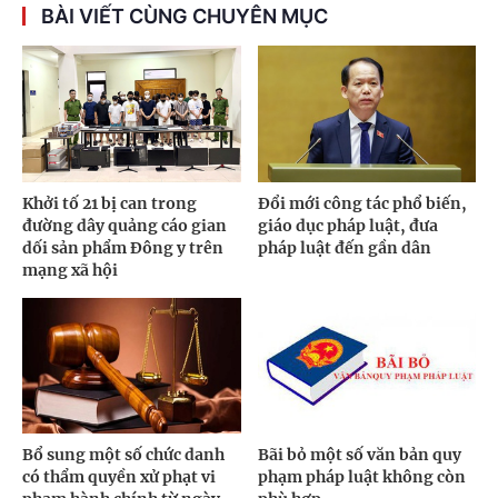
BÀI VIẾT CÙNG CHUYÊN MỤC
Khởi tố 21 bị can trong
Đổi mới công tác phổ biến,
đường dây quảng cáo gian
giáo dục pháp luật, đưa
dối sản phẩm Đông y trên
pháp luật đến gần dân
mạng xã hội
Bổ sung một số chức danh
Bãi bỏ một số văn bản quy
có thẩm quyền xử phạt vi
phạm pháp luật không còn