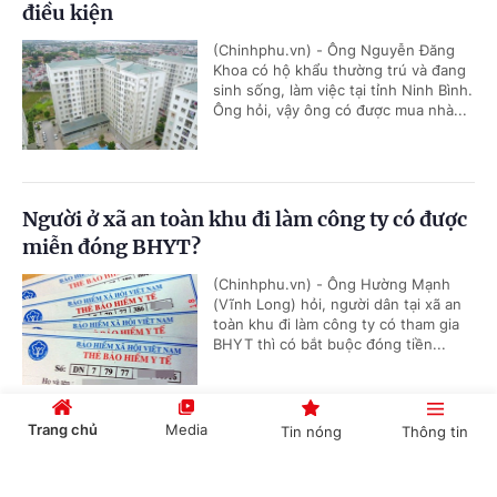
điều kiện
(Chinhphu.vn) - Ông Nguyễn Đăng
Khoa có hộ khẩu thường trú và đang
sinh sống, làm việc tại tỉnh Ninh Bình.
Ông hỏi, vậy ông có được mua nhà...
Người ở xã an toàn khu đi làm công ty có được
miễn đóng BHYT?
(Chinhphu.vn) - Ông Hường Mạnh
(Vĩnh Long) hỏi, người dân tại xã an
toàn khu đi làm công ty có tham gia
BHYT thì có bắt buộc đóng tiền...
Trang chủ
Media
Tin nóng
Thông tin
Chủ nguồn thải chịu trách nhiệm chuyển giao
chất thải
Cổng TTĐT Chính phủ
English
中文