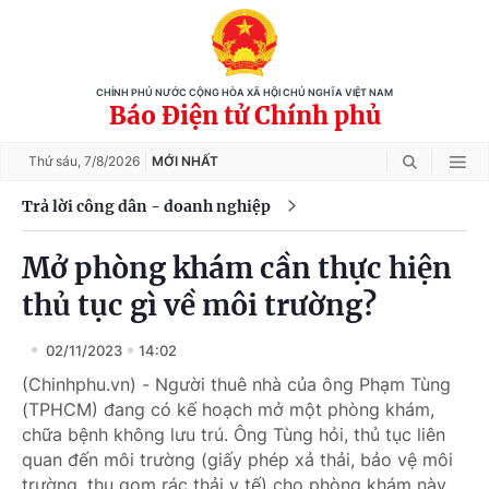
CHÍNH PHỦ NƯỚC CỘNG HÒA XÃ HỘI CHỦ NGHĨA VIỆT NAM
Báo Điện tử Chính phủ
Thứ sáu,
7/8/2026
MỚI NHẤT
Trả lời công dân - doanh nghiệp
Mở phòng khám cần thực hiện
thủ tục gì về môi trường?
02/11/2023
14:02
(Chinhphu.vn) - Người thuê nhà của ông Phạm Tùng
(TPHCM) đang có kế hoạch mở một phòng khám,
chữa bệnh không lưu trú. Ông Tùng hỏi, thủ tục liên
quan đến môi trường (giấy phép xả thải, bảo vệ môi
trường, thu gom rác thải y tế) cho phòng khám này