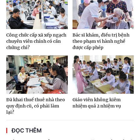
Công chức cấp xã xếp ngạch
Bác sĩ khám, điều trị bệnh
chuyên viên chính có cần
theo phạm vi hành nghề
chứng chỉ?
được cấp phép
Đã khai thuế thuê nhà theo
Giáo viên không kiêm
quy định cũ, có phải làm
nhiệm quá 2 nhiệm vụ
lại?
ĐỌC THÊM