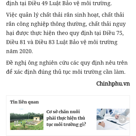
định tại Điều 49 Luật Bảo vệ môi trường.
Việc quản lý chất thải rắn sinh hoạt, chất thải
rắn công nghiệp thông thường, chất thải nguy
hại được thực hiện theo quy định tại Điều 75,
Điều 81 và Điều 83 Luật Bảo vệ môi trường
năm 2020.
Đề nghị ông nghiên cứu các quy định nêu trên
để xác định đúng thủ tục môi trường cần làm.
Chinhphu.vn
Tin liên quan
Cơ sở chăn nuôi
C
phải thực hiện thủ
c
tục môi trường gì?
m