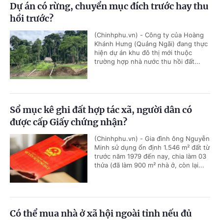
Dự án có rừng, chuyển mục đích trước hay thu
hồi trước?
(Chinhphu.vn) - Công ty của Hoàng
Khánh Hưng (Quảng Ngãi) đang thực
hiện dự án khu đô thị mới thuộc
trường hợp nhà nước thu hồi đất...
Sổ mục kê ghi đất hợp tác xã, người dân có
được cấp Giấy chứng nhận?
(Chinhphu.vn) - Gia đình ông Nguyễn
Minh sử dụng ổn định 1.546 m² đất từ
trước năm 1979 đến nay, chia làm 03
thửa (đã làm 900 m² nhà ở, còn lại...
Có thể mua nhà ở xã hội ngoài tỉnh nếu đủ