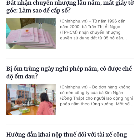
Đất nhận chuyển nhượng lâu năm, mất giấy tờ
gốc: Làm sao để cấp sổ?
(Chinhphu.vn) - Từ năm 1996 đến
năm 2000, bà Trần Thị Ái Ngọc
(TPHCM) nhận chuyển nhượng
quyền sử dụng đất từ 05 hộ dân...
Bị ốm trùng ngày nghỉ phép năm, có được chế
độ ốm đau?
(Chinhphu.vn) - Do đơn hàng không
có nên công ty của bà Kim Ngân
(Đồng Tháp) cho người lao động nghỉ
phép năm theo từng xưởng. Một số...
Hướng dẫn khai nộp thuế đối với tài xế công