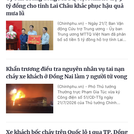
tỷ đồng cho tỉnh Lai Châu khắc phục hậu quả
mưa lũ
(Chinhphu.vn) - Ngày 21/7, Ban Vận
động Cứu trợ Trung ương - Ủy ban
Trung ương MTTQ Việt Nam đã phân
bổ số tiền 5 tỷ đồng hỗ trợ tỉnh Lai...
Khẩn trương điều tra nguyên nhân vụ tai nạn
cháy xe khách ở Đồng Nai làm 7 người tử vong
(Chinhphu.vn) - Phó Thủ tướng
Thường trực Phạm Gia Túc vừa ký
Công điện số 51/CĐ-TTg ngày
21/7/2026 của Thủ tướng Chính...
Xe khách bốc cháy trên Quốc lộ 1 qua TP. Đồng