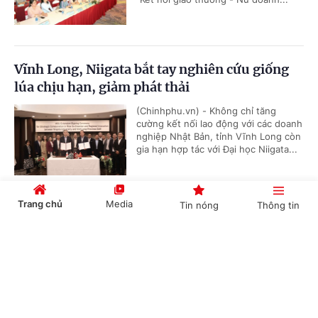
Vĩnh Long, Niigata bắt tay nghiên cứu giống
lúa chịu hạn, giảm phát thải
(Chinhphu.vn) - Không chỉ tăng
cường kết nối lao động với các doanh
nghiệp Nhật Bản, tỉnh Vĩnh Long còn
gia hạn hợp tác với Đại học Niigata...
Trang chủ
Media
Tin nóng
Thông tin
Từ năm 2026, người cao tuổi được khám sức
khỏe định kỳ miễn phí ít nhất mỗi năm 1 lần
Cổng TTĐT Chính phủ
English
中文
(Chinhphu.vn) - Đây là quy định mới
vừa được nêu tại Quyết định số
1116/QĐ-TTg của Thủ tướng Chính
phủ.