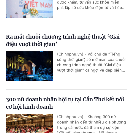
được khám, tư vấn sức khỏe miễn
phí, lập sổ sức khỏe điện tử và tiếp...
Ra mắt chuỗi chương trình nghệ thuật ‘Giai
điệu vượt thời gian’
(Chinhphu.vn) - Với chủ đề “Tiếng
sóng thời gian”, số mở màn của chuỗi
chương trình nghệ thuật "Giai điệu
vượt thời gian” ca ngợi vẻ đẹp biển...
300 nữ doanh nhân hội tụ tại Cần Thơ kết nối
cơ hội kinh doanh
(Chinhphu.vn) - Khoảng 300 nữ
doanh nhân đến từ nhiều địa phương
trong cả nước đã tham dự sự kiện
"Kết nối giao thương - Nữ doanh...