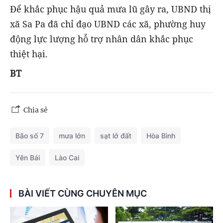
Để khắc phục hậu quả mưa lũ gây ra, UBND thị
xã Sa Pa đã chỉ đạo UBND các xã, phường huy
động lực lượng hỗ trợ nhân dân khắc phục
thiệt hại.
BT
Chia sẻ
Bão số 7
mưa lớn
sạt lở đất
Hòa Bình
Yên Bái
Lào Cai
BÀI VIẾT CÙNG CHUYÊN MỤC