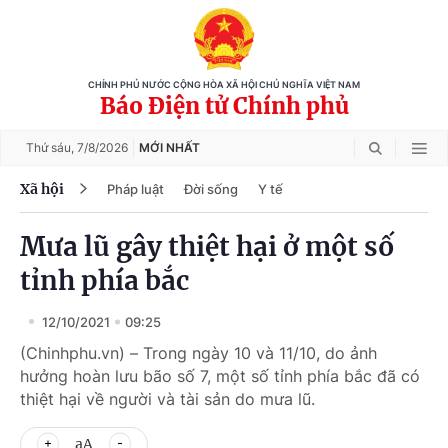
CHÍNH PHỦ NƯỚC CỘNG HÒA XÃ HỘI CHỦ NGHĨA VIỆT NAM
Báo Điện tử Chính phủ
Thứ sáu,
7/8/2026
MỚI NHẤT
Xã hội
Pháp luật
Đời sống
Y tế
Mưa lũ gây thiệt hại ở một số
tỉnh phía bắc
12/10/2021
09:25
(Chinhphu.vn) – Trong ngày 10 và 11/10, do ảnh
hưởng hoàn lưu bão số 7, một số tỉnh phía bắc đã có
thiệt hại về người và tài sản do mưa lũ.
aA