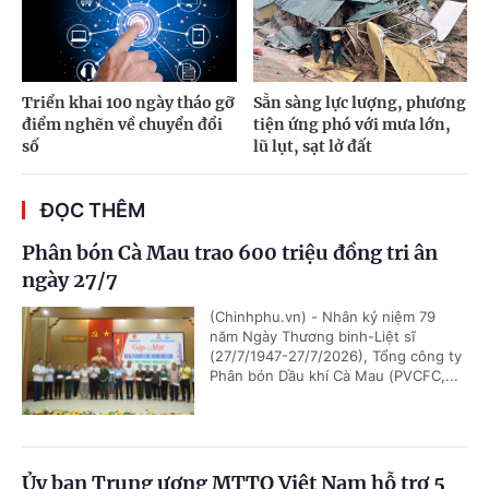
Triển khai 100 ngày tháo gỡ
Sẵn sàng lực lượng, phương
điểm nghẽn về chuyển đổi
tiện ứng phó với mưa lớn,
số
lũ lụt, sạt lở đất
ĐỌC THÊM
Phân bón Cà Mau trao 600 triệu đồng tri ân
ngày 27/7
(Chinhphu.vn) - Nhân kỷ niệm 79
năm Ngày Thương binh-Liệt sĩ
(27/7/1947-27/7/2026), Tổng công ty
Phân bón Dầu khí Cà Mau (PVCFC,...
Ủy ban Trung ương MTTQ Việt Nam hỗ trợ 5