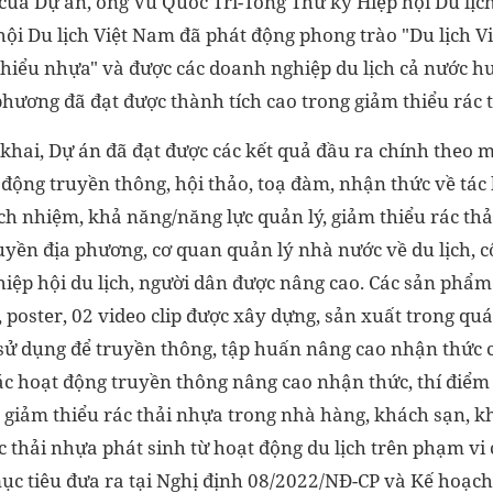
của Dự án, ông Vũ Quốc Trí-Tổng Thư ký Hiệp hội Du lịch
hội Du lịch Việt Nam đã phát động phong trào "Du lịch 
 thiểu nhựa" và được các doanh nghiệp du lịch cả nước 
hương đã đạt được thành tích cao trong giảm thiểu rác 
khai, Dự án đã đạt được các kết quả đầu ra chính theo mụ
động truyền thông, hội thảo, toạ đàm, nhận thức về tác 
ch nhiệm, khả năng/năng lực quản lý, giảm thiểu rác thả
uyền địa phương, cơ quan quản lý nhà nước về du lịch,
 hiệp hội du lịch, người dân được nâng cao. Các sản phẩ
p, poster, 02 video clip được xây dựng, sản xuất trong qu
c sử dụng để truyền thông, tập huấn nâng cao nhận thức 
ác hoạt động truyền thông nâng cao nhận thức, thí điểm
 giảm thiểu rác thải nhựa trong nhà hàng, khách sạn, k
 thải nhựa phát sinh từ hoạt động du lịch trên phạm vi 
mục tiêu đưa ra tại Nghị định 08/2022/NĐ-CP và Kế hoạc