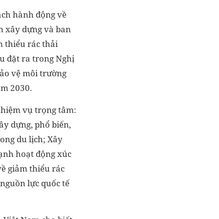
ạch hành động về
am xây dựng và ban
 thiểu rác thải
u đặt ra trong Nghị
Bảo vệ môi trường
ăm 2030.
nhiệm vụ trọng tâm:
ây dựng, phổ biến,
rong du lịch; Xây
mạnh hoạt động xúc
về giảm thiểu rác
 nguồn lực quốc tế