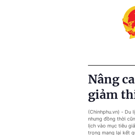
Nâng ca
giảm thi
(Chinhphu.vn) - Du l
nhưng đồng thời cũn
lịch vào mục tiêu g
trọng mang lại kết q