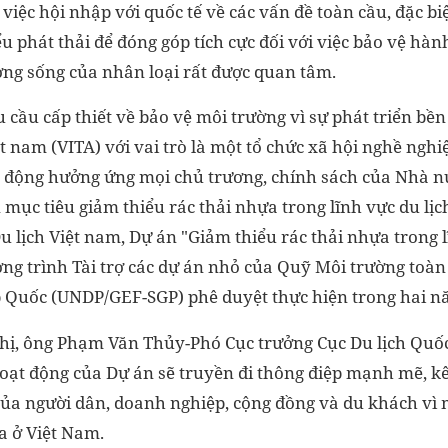
việc hội nhập với quốc tế về các vấn đề toàn cầu, đặc biệ
ểu phát thải để đóng góp tích cực đối với việc bảo vệ hà
ờng sống của nhân loại rất được quan tâm.
cầu cấp thiết về bảo vệ môi trường vì sự phát triển bền
ệt nam (VITA) với vai trò là một tổ chức xã hội nghề ngh
chủ động hưởng ứng mọi chủ trương, chính sách của Nhà 
ục tiêu giảm thiểu rác thải nhựa trong lĩnh vực du lịch
u lịch Việt nam, Dự án "Giảm thiểu rác thải nhựa trong l
g trình Tài trợ các dự án nhỏ của Quỹ Môi trường toàn
p Quốc (UNDP/GEF-SGP) phê duyệt thực hiện trong hai 
nghị, ông Phạm Văn Thủy-Phó Cục trưởng Cục Du lịch Quố
oạt động của Dự án sẽ truyền đi thông điệp mạnh mẽ, kêu
của người dân, doanh nghiệp, cộng đồng và du khách vì m
a ở Việt Nam.