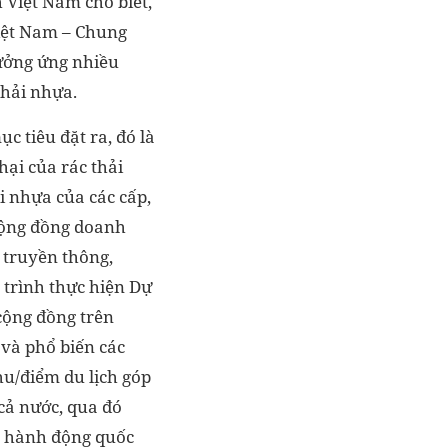
 Việt Nam cho biết,
Việt Nam – Chung
hưởng ứng nhiều
thải nhựa.
c tiêu đặt ra, đó là
hại của rác thải
i nhựa của các cấp,
 cộng đồng doanh
m truyền thông,
á trình thực hiện Dự
cộng đồng trên
 và phổ biến các
hu/điểm du lịch góp
cả nước, qua đó
h hành động quốc