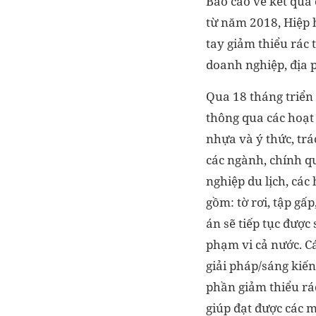
Báo cáo về kết quả 
từ năm 2018, Hiệp 
tay giảm thiểu rác
doanh nghiệp, địa p
Qua 18 tháng triển 
thông qua các hoạt 
nhựa và ý thức, trá
các ngành, chính q
nghiệp du lịch, các
gồm: tờ rơi, tập gấ
án sẽ tiếp tục đượ
phạm vi cả nước. C
giải pháp/sáng kiến
phần giảm thiểu rác
giúp đạt được các 