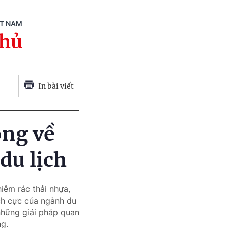
ỆT NAM
phủ
In bài viết
ộng về
du lịch
iễm rác thải nhựa,
ích cực của ngành du
những giải pháp quan
ng.