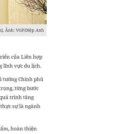
hị. Ảnh: VGP/Diệp Anh
triển của Liên hợp
 lĩnh vực du lịch.
hủ tướng Chính phủ
trọng, từng bước
quá trình tăng
h thực sự là ngành
phẩm, hoàn thiện