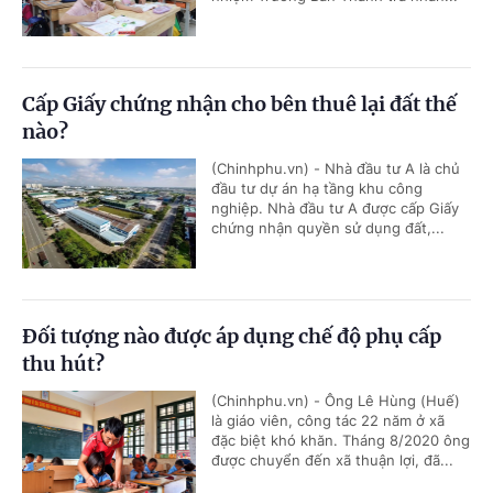
Cấp Giấy chứng nhận cho bên thuê lại đất thế
nào?
(Chinhphu.vn) - Nhà đầu tư A là chủ
đầu tư dự án hạ tầng khu công
nghiệp. Nhà đầu tư A được cấp Giấy
chứng nhận quyền sử dụng đất,...
Đối tượng nào được áp dụng chế độ phụ cấp
thu hút?
(Chinhphu.vn) - Ông Lê Hùng (Huế)
là giáo viên, công tác 22 năm ở xã
đặc biệt khó khăn. Tháng 8/2020 ông
được chuyển đến xã thuận lợi, đã...