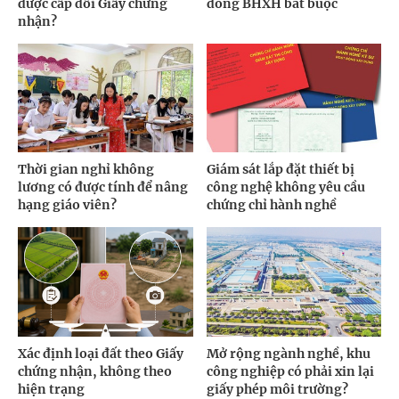
được cấp đổi Giấy chứng
đóng BHXH bắt buộc
nhận?
Thời gian nghỉ không
Giám sát lắp đặt thiết bị
lương có được tính để nâng
công nghệ không yêu cầu
hạng giáo viên?
chứng chỉ hành nghề
Xác định loại đất theo Giấy
Mở rộng ngành nghề, khu
chứng nhận, không theo
công nghiệp có phải xin lại
hiện trạng
giấy phép môi trường?