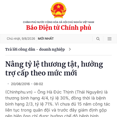
CHÍNH PHỦ NƯỚC CỘNG HÒA XÃ HỘI CHỦ NGHĨA VIỆT NAM
Báo Điện tử Chính phủ
Chủ nhật,
9/8/2026
MỚI NHẤT
Trả lời công dân - doanh nghiệp
Nâng tỷ lệ thương tật, hưởng
trợ cấp theo mức mới
20/08/2016
08:02
(Chinhphu.vn) – Ông Hà Đức Thịnh (Thái Nguyên) là
thương binh hạng 4/4, tỷ lệ 30%, đồng thời là bệnh
binh hạng 2/3, tỷ lệ 71%. Vì chưa đủ 15 năm công tác
liên tục trong quân đội và trước đây giám định gộp
nên hiện ông chỉ được hưởng chế độ bệnh binh.