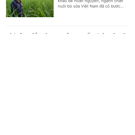
khẩu để hoàn nguyên, ngành chăn
nuôi bò sữa Việt Nam đã có bước...
Thi công đồng loạt Dự án cao tốc Vinh-Thanh
Thủy trước ngày 30/9
Cổng TTĐT Chính phủ
English
中文
(Chinhphu.vn) - Cao tốc Vinh-Thanh
Thủy khi hoàn thành sẽ rút ngắn thời
Trang chủ
Media
Tin nóng
Thông tin
gian di chuyển từ cửa khẩu Thanh
Thủy tới các đô thị và cảng biển...
Chuyên mục
Cắt giảm, đơn giản hóa thủ tục hành chính,
CHÍNH TRỊ
KINH TẾ
điều kiện kinh doanh trong lĩnh vực nông
nghiệp và môi trường
VĂN HÓA
XÃ HỘI
(Chinhphu.vn) - Họp phiên toàn thể
KHOA GIÁO
QUỐC TẾ
tại Hội trường vào sáng nay (7/8),