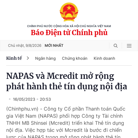
CHÍNH PHỦ NƯỚC CỘNG HÒA XÃ HỘI CHỦ NGHĨA VIỆT NAM
Báo Điện tử Chính phủ
Chủ nhật,
9/8/2026
MỚI NHẤT
Kinh tế
Ngân hàng
Chứng khoán
Kinh doanh
NAPAS và Mcredit mở rộng
phát hành thẻ tín dụng nội địa
16/05/2023
20:53
(Chinhphu.vn) - Công ty Cổ phần Thanh toán Quốc
gia Việt Nam (NAPAS) phối hợp Công ty Tài chính
TNHH MB Shinsei (Mcredit) triển khai Thẻ tín dụng
nội địa. Việc hợp tác với Mcredit là bước đi chiến
lược của NAPAS trong mở rộng phát hành thẻ tín