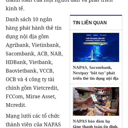
kinh tế.
Danh sách 10 ngân
TIN LIÊN QUAN
hàng phát hành thẻ tín
dụng nội địa gồm
Agribank, Vietinbank,
Sacombank, ACB, NAB,
HDBank, Vietbank,
NAPAS, Sacombank,
Baovietbank, VCCB,
Nextpay ‘bắt tay’ phát
OCB và 4 công ty tài
triển thẻ tín dụng nội địa
chính gồm Vietcredit,
FCCom, Mirae Asset,
Mcredit.
Mạng lưới các tổ chức
NAPAS bảo đảm hạ
thành viên của NAPAS
tầng thanh toán ổn định,