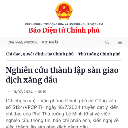
CHÍNH PHỦ NƯỚC CỘNG HÒA XÃ HỘI CHỦ NGHĨA VIỆT NAM
Báo Điện tử Chính phủ
Chủ nhật,
9/8/2026
MỚI NHẤT
Chỉ đạo, quyết định của Chính phủ - Thủ tướng Chính phủ
Nghiên cứu thành lập sàn giao
dịch xăng dầu
19/07/2024
16:19
(Chinhphu.vn) - Văn phòng Chính phủ có Công văn
số
5124/VPCP-TH
ngày 18/7/2024 truyền đạt ý kiến
chỉ đạo của Phó Thủ tướng Lê Minh Khái về việc
nghiên cứu thông tin, báo chí phản ánh, kiến nghị về
việc thành lập sàn giao dịch xăng dầu.