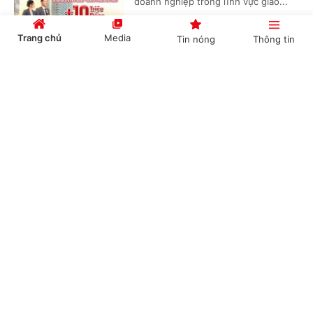
doanh nghiệp trong lĩnh vực giao...
Trang chủ
Media
Tin nóng
Thông tin
Tăng vốn điều lệ - đòn bẩy để Agribank tiếp
Cổng TTĐT Chính phủ
English
中文
tục dẫn dắt dòng vốn cho nền kinh tế
(Chinhphu.vn) - Chính phủ vừa phê
duyệt chủ trương bổ sung 29.690 tỷ
đồng vốn điều lệ cho Agribank trong
giai đoạn 2025-2027. Quyết định...
Chuyên mục
CHÍNH TRỊ
KINH TẾ
VPBank vào Top 10 doanh nghiệp tiên phong
thúc đẩy tăng trưởng xanh bền vững
VĂN HÓA
XÃ HỘI
(Chinhphu.vn) - VPBank vừa được
KHOA GIÁO
QUỐC TẾ
vinh danh Top 10 Doanh nghiệp xanh
- Net Zero hành động nhờ kiên định
GÓP Ý HIẾN KẾ
chiến lược ESG, mở rộng tín dụng...