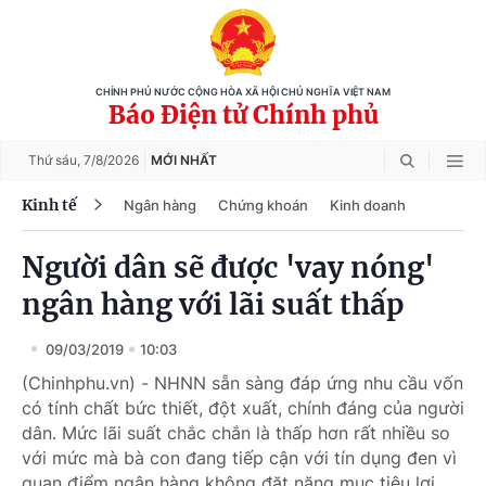
CHÍNH PHỦ NƯỚC CỘNG HÒA XÃ HỘI CHỦ NGHĨA VIỆT NAM
Báo Điện tử Chính phủ
Thứ sáu,
7/8/2026
MỚI NHẤT
Kinh tế
Ngân hàng
Chứng khoán
Kinh doanh
Người dân sẽ được 'vay nóng'
ngân hàng với lãi suất thấp
09/03/2019
10:03
(Chinhphu.vn) - NHNN sẵn sàng đáp ứng nhu cầu vốn
có tính chất bức thiết, đột xuất, chính đáng của người
dân. Mức lãi suất chắc chắn là thấp hơn rất nhiều so
với mức mà bà con đang tiếp cận với tín dụng đen vì
quan điểm ngân hàng không đặt nặng mục tiêu lợi