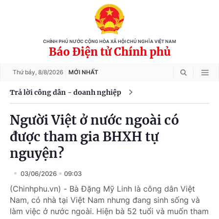
CHÍNH PHỦ NƯỚC CỘNG HÒA XÃ HỘI CHỦ NGHĨA VIỆT NAM
Báo Điện tử Chính phủ
Thứ bảy,
8/8/2026
MỚI NHẤT
Trả lời công dân - doanh nghiệp
Người Việt ở nước ngoài có
được tham gia BHXH tự
nguyện?
03/06/2026
09:03
(Chinhphu.vn) - Bà Đặng Mỹ Linh là công dân Việt
Nam, có nhà tại Việt Nam nhưng đang sinh sống và
làm việc ở nước ngoài. Hiện bà 52 tuổi và muốn tham