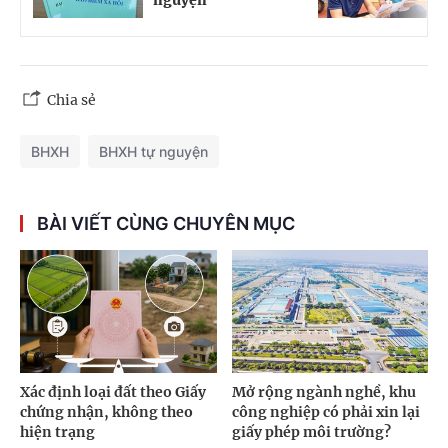
nguyện
n
Chia sẻ
BHXH
BHXH tự nguyện
BÀI VIẾT CÙNG CHUYÊN MỤC
Xác định loại đất theo Giấy
Mở rộng ngành nghề, khu
chứng nhận, không theo
công nghiệp có phải xin lại
hiện trạng
giấy phép môi trường?