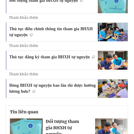
Đối tượng tham gia BHXH tự nguyện
Tham khảo thêm
Thủ tục điều chỉnh thông tin tham gia BHXH
tự nguyện
Tham khảo thêm
Thủ tục đăng ký tham gia BHXH tự nguyện
Tham khảo thêm
Đóng BHXH tự nguyện bao lâu thì được hưởng
lương hưu?
Tin liên quan
Đối tượng tham
T
gia BHXH tự
t