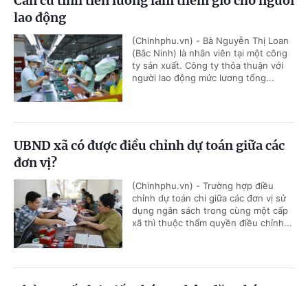
Căn cứ tính tiền lương làm thêm giờ cho người
lao động
(Chinhphu.vn) - Bà Nguyễn Thị Loan
(Bắc Ninh) là nhân viên tại một công
ty sản xuất. Công ty thỏa thuận với
người lao động mức lương tổng...
UBND xã có được điều chỉnh dự toán giữa các
đơn vị?
(Chinhphu.vn) - Trường hợp điều
chỉnh dự toán chi giữa các đơn vị sử
dụng ngân sách trong cùng một cấp
xã thì thuộc thẩm quyền điều chỉnh...
Thủ tục cấp lại Giấy chứng nhận đăng ký
nghĩa vụ quân sự