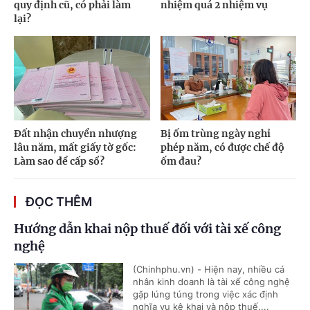
quy định cũ, có phải làm
nhiệm quá 2 nhiệm vụ
lại?
Đất nhận chuyển nhượng
Bị ốm trùng ngày nghỉ
lâu năm, mất giấy tờ gốc:
phép năm, có được chế độ
Làm sao để cấp sổ?
ốm đau?
ĐỌC THÊM
Hướng dẫn khai nộp thuế đối với tài xế công
nghệ
(Chinhphu.vn) - Hiện nay, nhiều cá
nhân kinh doanh là tài xế công nghệ
gặp lúng túng trong việc xác định
nghĩa vụ kê khai và nộp thuế....