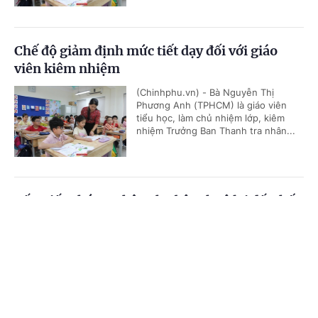
Chế độ giảm định mức tiết dạy đối với giáo
viên kiêm nhiệm
(Chinhphu.vn) - Bà Nguyễn Thị
Phương Anh (TPHCM) là giáo viên
tiểu học, làm chủ nhiệm lớp, kiêm
nhiệm Trưởng Ban Thanh tra nhân...
Cấp Giấy chứng nhận cho bên thuê lại đất thế
nào?
Cổng TTĐT Chính phủ
English
中文
(Chinhphu.vn) - Nhà đầu tư A là chủ
đầu tư dự án hạ tầng khu công
Trang chủ
Media
Tin nóng
Thông tin
nghiệp. Nhà đầu tư A được cấp Giấy
chứng nhận quyền sử dụng đất,...
Chuyên mục