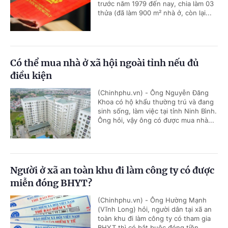
trước năm 1979 đến nay, chia làm 03
thửa (đã làm 900 m² nhà ở, còn lại...
Có thể mua nhà ở xã hội ngoài tỉnh nếu đủ
điều kiện
(Chinhphu.vn) - Ông Nguyễn Đăng
Khoa có hộ khẩu thường trú và đang
sinh sống, làm việc tại tỉnh Ninh Bình.
Ông hỏi, vậy ông có được mua nhà...
Người ở xã an toàn khu đi làm công ty có được
miễn đóng BHYT?
(Chinhphu.vn) - Ông Hường Mạnh
(Vĩnh Long) hỏi, người dân tại xã an
toàn khu đi làm công ty có tham gia
BHYT thì có bắt buộc đóng tiền...