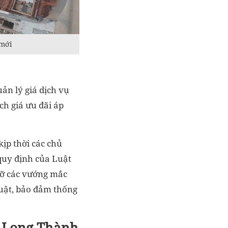
 mới
uản lý giá dịch vụ
ch giá ưu đãi áp
ịp thời các chủ
quy định của Luật
gỡ các vướng mắc
luật, bảo đảm thống
y Long Thành