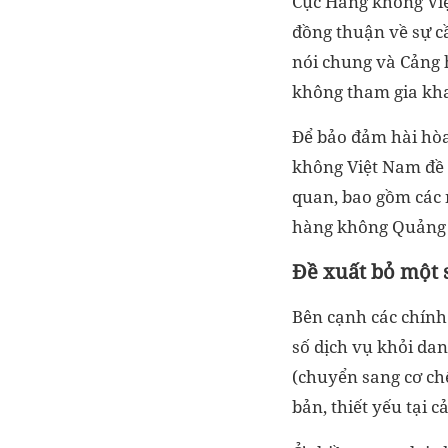
Cục Hàng không Việ
đồng thuận về sự c
nói chung và Cảng 
không tham gia kha
Để bảo đảm hài hòa
không Việt Nam đề n
quan, bao gồm các 
hàng không Quảng T
Đề xuất bỏ một 
Bên cạnh các chính 
số dịch vụ khỏi da
(chuyển sang cơ chế
bản, thiết yếu tại