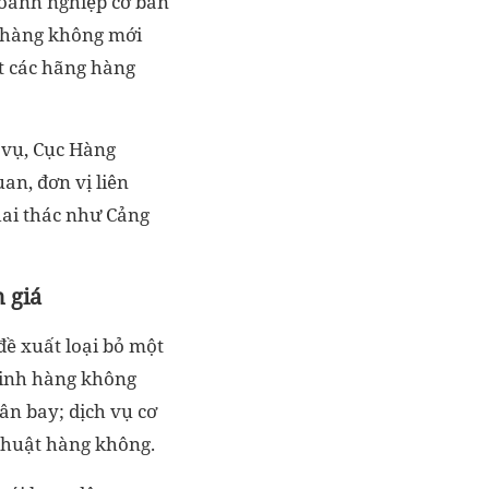
doanh nghiệp cơ bản
g hàng không mới
t các hãng hàng
 vụ, Cục Hàng
an, đơn vị liên
hai thác như Cảng
 giá
đề xuất loại bỏ một
ninh hàng không
ân bay; dịch vụ cơ
 thuật hàng không.