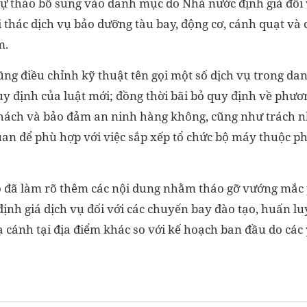
 dự thảo bổ sung vào danh mục do Nhà nước định giá đối
hác dịch vụ bảo dưỡng tàu bay, động cơ, cánh quạt và cá
m.
cũng điều chỉnh kỹ thuật tên gọi một số dịch vụ trong 
y định của luật mới; đồng thời bãi bỏ quy định về phươn
ách và bảo đảm an ninh hàng không, cũng như trách n
quan để phù hợp với việc sắp xếp tổ chức bộ máy thuộc p
o đã làm rõ thêm các nội dung nhằm tháo gỡ vướng mắc 
định giá dịch vụ đối với các chuyến bay đào tạo, huấn l
 cánh tại địa điểm khác so với kế hoạch ban đầu do các 