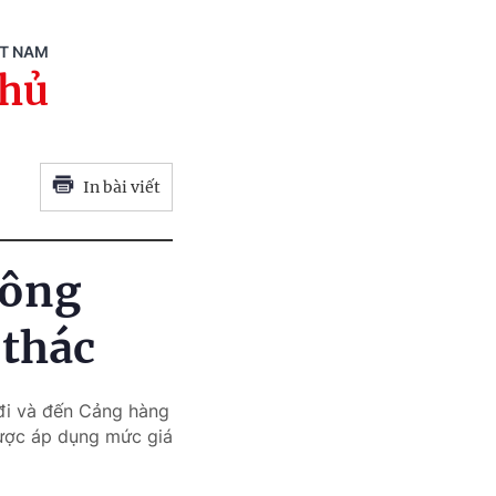
ỆT NAM
phủ
In bài viết
hông
 thác
đi và đến Cảng hàng
được áp dụng mức giá