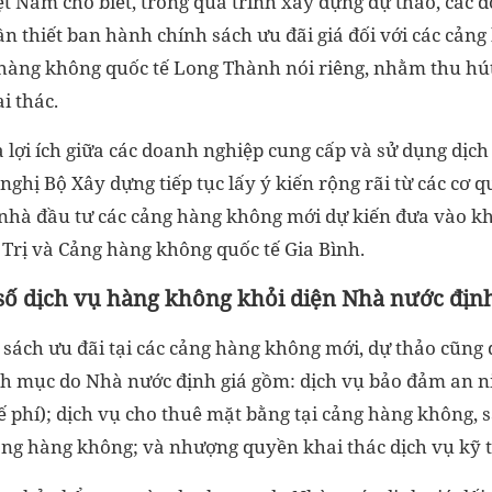
t Nam cho biết, trong quá trình xây dựng dự thảo, các 
ần thiết ban hành chính sách ưu đãi giá đối với các cản
hàng không quốc tế Long Thành nói riêng, nhằm thu hú
i thác.
 lợi ích giữa các doanh nghiệp cung cấp và sử dụng dịch
ghị Bộ Xây dựng tiếp tục lấy ý kiến rộng rãi từ các cơ qu
nhà đầu tư các cảng hàng không mới dự kiến đưa vào k
rị và Cảng hàng không quốc tế Gia Bình.
số dịch vụ hàng không khỏi diện Nhà nước định
sách ưu đãi tại các cảng hàng không mới, dự thảo cũng 
nh mục do Nhà nước định giá gồm: dịch vụ bảo đảm an 
 phí); dịch vụ cho thuê mặt bằng tại cảng hàng không, s
 cảng hàng không; và nhượng quyền khai thác dịch vụ kỹ